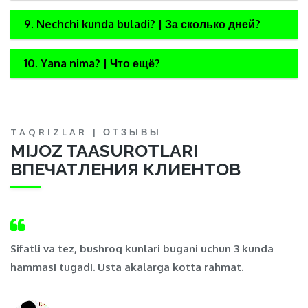
9. Nechchi kunda buladi? | За сколько дней?
10. Yana nima? | Что ещё?
TAQRIZLAR | ОТЗЫВЫ
MIJOZ TAASUROTLARI
ВПЕЧАТЛЕНИЯ КЛИЕНТОВ
,
Sifatli va tez, bushroq kunlari bugani uchun 3 kunda
Ma
hammasi tugadi. Usta akalarga kotta rahmat.
t