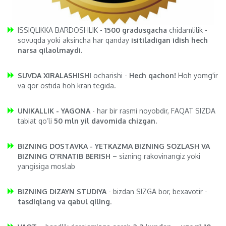
ISSIQLIKKA BARDOSHLIK -
1500 gradusgacha
chidamlilik -
sovuqda yoki aksincha har qanday
isitiladigan idish hech
narsa qilaolmaydi.
SUVDA XIRALASHISHI
ocharishi -
Hech qachon!
Hoh yomg'ir
va qor ostida hoh kran tegida.
UNIKALLIK - YAGONA
- har bir rasmi noyobdir, FAQAT SIZDA
tabiat qo’li
50 mln yil davomida chizgan.
BIZNING DOSTAVKA - YETKAZMA BIZNING SOZLASH VA
BIZNING O'RNATIB BERISH
– sizning rakovinangiz yoki
yangisiga moslab
BIZNING DIZAYN STUDIYA
- bizdan SIZGA bor, bexavotir -
tasdiqlang va qabul qiling
.