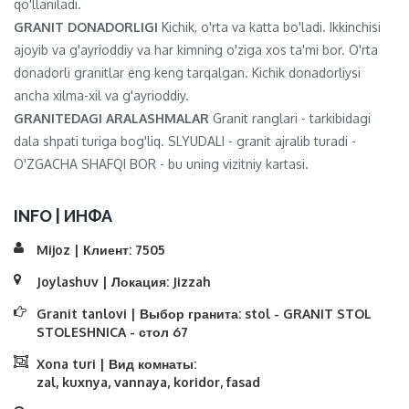
qo'llaniladi.
GRANIT DONADORLIGI
Kichik, o'rta va katta bo'ladi. Ikkinchisi
ajoyib va ​​g'ayrioddiy va har kimning o'ziga xos ta'mi bor. O'rta
donadorli granitlar eng keng tarqalgan. Kichik donadorliysi
ancha xilma-xil va g'ayrioddiy.
GRANITEDAGI ARALASHMALAR
Granit ranglari - tarkibidagi
dala shpati turiga bog'liq. SLYUDALI - granit ajralib turadi -
O'ZGACHA SHAFQI BOR - bu uning vizitniy kartasi.
INFO | ИНФА
Mijoz | Клиент:
7505
Joylashuv | Локация:
Jizzah
Granit tanlovi | Выбор гранита:
stol - GRANIT STOL
STOLESHNICA - стол 67
Xona turi | Вид комнаты:
zal, kuxnya, vannaya, koridor, fasad