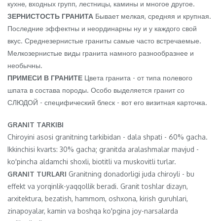
кухне, входных групп, лестницы, камины и многое другое.
ЗЕРНИСТОСТЬ ГРАНИТА
Бывает мелкая, средняя и крупная.
Последние эффектны и неординарны ну и у каждого свой
вкус. Среднезернистые граниты самые часто встречаемые.
Мелкозернистые виды гранита намного разнообразнее и
необычны.
ПРИМЕСИ В ГРАНИТЕ
Цвета гранита - от типа полевого
шпата в состава породы. Особо выделяется гранит со
СЛЮДОЙ - специфический блеск - вот его визитная карточка.
GRANIT TARKIBI
Chiroyini asosi granitning tarkibidan - dala shpati - 60% gacha.
Ikkinchisi kvarts: 30% gacha; granitda aralashmalar mavjud -
ko'pincha aldamchi shoxli, biotitli va muskovitli turlar.
GRANIT TURLARI
Granitning donadorligi juda chiroyli - bu
effekt va yorqinlik-yaqqollik beradi. Granit toshlar dizayn,
arxitektura, bezatish, hammom, oshxona, kirish guruhlari,
zinapoyalar, kamin va boshqa ko'pgina joy-narsalarda