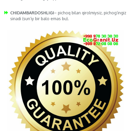
CHIDAMBARDOSHLIGI
– pichoq bilan qirolmiysiz, pichog’ingiz
sinadi (sun’iy bir balo emas bu).