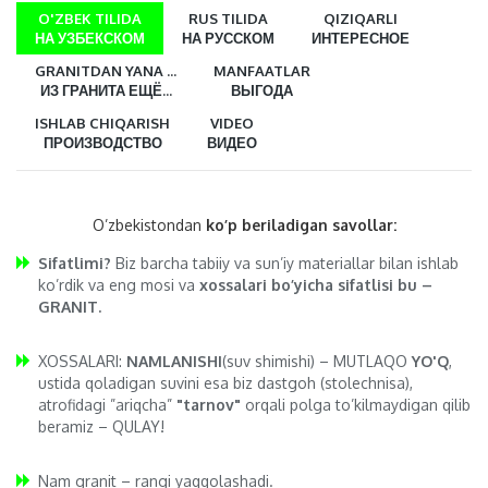
O'ZBEK TILIDA
RUS TILIDA
QIZIQARLI
НА УЗБЕКСКОМ
НА РУССКОМ
ИНТЕРЕСНОЕ
GRANITDAN YANA ...
MANFAATLAR
ИЗ ГРАНИТА ЕЩЁ...
ВЫГОДА
ISHLAB CHIQARISH
VIDEO
ПРОИЗВОДСТВО
ВИДЕО
O’zbekistondan
ko’p beriladigan savollar:
Sifatlimi?
Biz barcha tabiiy va sun’iy materiallar bilan ishlab
ko’rdik va eng mosi va
xossalari bo’yicha sifatlisi bu –
GRANIT.
XOSSALARI:
NAMLANISHI
(suv shimishi) – MUTLAQO
YO'Q
,
ustida qoladigan suvini esa biz dastgoh (stolechnisa),
atrofidagi ”ariqcha”
"tarnov"
orqali polga to’kilmaydigan qilib
beramiz – QULAY!
Nam granit – rangi yaqqolashadi.