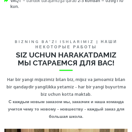
VAQT
– bandlik darajamizga qarab
2-3 kundan – uzog’i 10
kun.
BIZNING BA'ZI ISHLARIMIZ | НАШИ
НЕКОТОРЫЕ РАБОТЫ
SIZ UCHUN HARAKATDAMIZ
МЫ СТАРАЕМСЯ ДЛЯ ВАС!
Har bir yangi mijozimiz bilan biz, mijoz va jamoamiz bilan
bir qandaydir yangilikka yetamiz - har bir yangi buyurtma
biz uchun kotta maktab.
С каждым новым заказом мы, заказчик и наша команда
учится чему то новому - новшеству - каждый заказ для
большая школа.