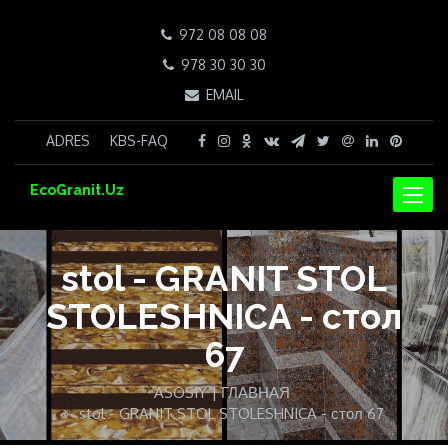
972 08 08 08
978 30 30 30
EMAIL
ADRES
KBS-FAQ
EcoGranit.Uz
NAVIG
stol - GRANIT STOL
STOLESHNICA - стол
67
ASOSIY | ГЛАВНАЯ
stol - GRANIT STOL STOLESHNICA - стол 67