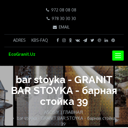
972 08 08 08
978 30 30 30
EMAIL
ADRES
KBS-FAQ
EcoGranit.Uz
NAVIG
bar stoyka - GRANIT
BAR STOYKA - барная
стойка 39
ASOSIY | ГЛАВНАЯ
bar stoyka - GRANIT BAR STOYKA - барная стойка
39