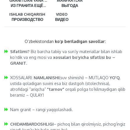
GRANITDAN YANA ...
MANFAATLAR
ИЗ ГРАНИТА ЕЩЁ...
ВЫГОДА
ISHLAB CHIQARISH
VIDEO
ПРОИЗВОДСТВО
ВИДЕО
O’zbekistondan
ko’p beriladigan savollar:
Sifatlimi?
Biz barcha tabiiy va sun’iy materiallar bilan ishlab
ko’rdik va eng mosi va
xossalari bo’yicha sifatlisi bu –
GRANIT.
XOSSALARI:
NAMLANISHI
(suv shimishi) – MUTLAQO
YO'Q
,
ustida qoladigan suvini esa biz dastgoh (stolechnisa),
atrofidagi ”ariqcha”
"tarnov"
orqali polga to’kilmaydigan qilib
beramiz – QULAY!
Nam granit – rangi yaqqolashadi.
CHIDAMBARDOSHLIGI
– pichoq bilan qirolmiysiz, pichog’ingiz
sinadi (sun’iy bir balo emas bu).