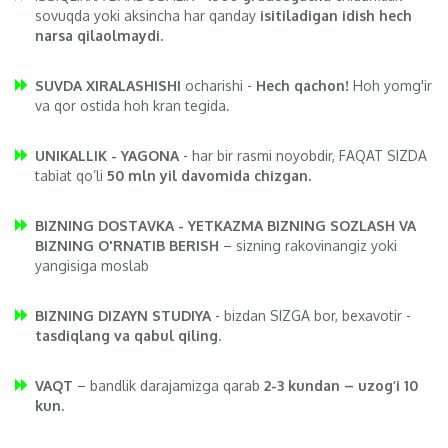
sovuqda yoki aksincha har qanday
isitiladigan idish hech
narsa qilaolmaydi.
SUVDA XIRALASHISHI
ocharishi -
Hech qachon!
Hoh yomg'ir
va qor ostida hoh kran tegida.
UNIKALLIK - YAGONA
- har bir rasmi noyobdir, FAQAT SIZDA
tabiat qo’li
50 mln yil davomida chizgan.
BIZNING DOSTAVKA - YETKAZMA BIZNING SOZLASH VA
BIZNING O'RNATIB BERISH
– sizning rakovinangiz yoki
yangisiga moslab
BIZNING DIZAYN STUDIYA
- bizdan SIZGA bor, bexavotir -
tasdiqlang va qabul qiling
.
VAQT
– bandlik darajamizga qarab
2-3 kundan – uzog’i 10
kun.