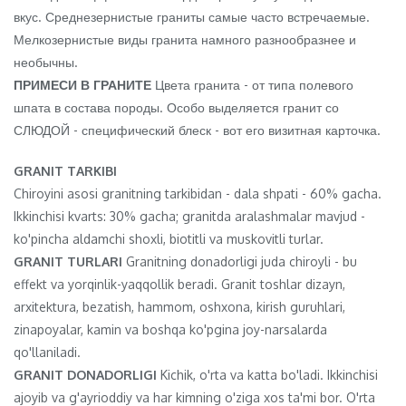
вкус. Среднезернистые граниты самые часто встречаемые.
Мелкозернистые виды гранита намного разнообразнее и
необычны.
ПРИМЕСИ В ГРАНИТЕ
Цвета гранита - от типа полевого
шпата в состава породы. Особо выделяется гранит со
СЛЮДОЙ - специфический блеск - вот его визитная карточка.
GRANIT TARKIBI
Chiroyini asosi granitning tarkibidan - dala shpati - 60% gacha.
Ikkinchisi kvarts: 30% gacha; granitda aralashmalar mavjud -
ko'pincha aldamchi shoxli, biotitli va muskovitli turlar.
GRANIT TURLARI
Granitning donadorligi juda chiroyli - bu
effekt va yorqinlik-yaqqollik beradi. Granit toshlar dizayn,
arxitektura, bezatish, hammom, oshxona, kirish guruhlari,
zinapoyalar, kamin va boshqa ko'pgina joy-narsalarda
qo'llaniladi.
GRANIT DONADORLIGI
Kichik, o'rta va katta bo'ladi. Ikkinchisi
ajoyib va ​​g'ayrioddiy va har kimning o'ziga xos ta'mi bor. O'rta