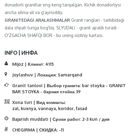
donadorli granitlar eng keng tarqalgan. Kichik donadorliysi
ancha xilma-xil va g'ayrioddiy.
GRANITEDAGI ARALASHMALAR
Granit ranglari - tarkibidagi
dala shpati turiga bog'liq. SLYUDALI - granit ajralib turadi -
O'ZGACHA SHAFQI BOR - bu uning vizitniy kartasi.
INFO | ИНФА
Mijoz | Клиент:
4115
Joylashuv | Локация:
Samarqand
Granit tanlovi | Выбор гранита:
bar stoyka - GRANIT
BAR STOYKA - барная стойка 39
Xona turi | Вид комнаты:
zal, kuxnya, vannaya, koridor, fasad
Bajarish muddati | Сроки работ:
2-3 kun / дня
CHEGIRMA | СКИДКА:
-11