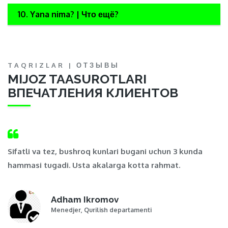
10. Yana nima? | Что ещё?
TAQRIZLAR | ОТЗЫВЫ
MIJOZ TAASUROTLARI
ВПЕЧАТЛЕНИЯ КЛИЕНТОВ
,
Sifatli va tez, bushroq kunlari bugani uchun 3 kunda
Ma
hammasi tugadi. Usta akalarga kotta rahmat.
t
Adham Ikromov
Menedjer, Qurilish departamenti