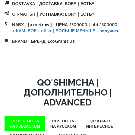
DOSTAVKA | ДОСТАВКА:
BOR* | ЕСТЬ*
O'RNATISH | УСТНАВКА:
BOR* | ЕСТЬ*
NARX | [p.metr кv.] | ЦЕНА:
1300000 |
old-1300000
+ KAMI BOR - olish | БОЛЬШЕ МЕНЬШЕ - получить
BRAND | БРЕНД:
EcoGranit.Uz
QO'SHIMCHA |
ДОПОЛНИТЕЛЬНО |
ADVANCED
O'ZBEK TILIDA
RUS TILIDA
QIZIQARLI
НА УЗБЕКСКОМ
НА РУССКОМ
ИНТЕРЕСНОЕ