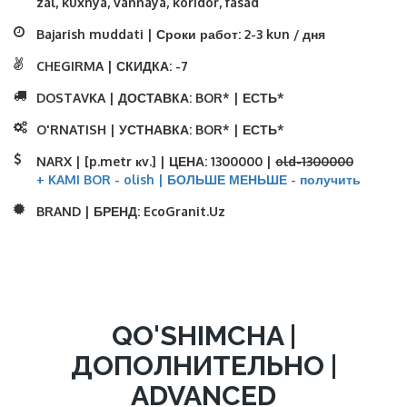
zal, kuxnya, vannaya, koridor, fasad
Bajarish muddati | Сроки работ:
2-3 kun / дня
CHEGIRMA | СКИДКА:
-7
DOSTAVKA | ДОСТАВКА:
BOR* | ЕСТЬ*
O'RNATISH | УСТНАВКА:
BOR* | ЕСТЬ*
NARX | [p.metr кv.] | ЦЕНА:
1300000 |
old-1300000
+ KAMI BOR - olish | БОЛЬШЕ МЕНЬШЕ - получить
BRAND | БРЕНД:
EcoGranit.Uz
QO'SHIMCHA |
ДОПОЛНИТЕЛЬНО |
ADVANCED