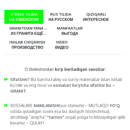
O'ZBEK TILIDA
RUS TILIDA
QIZIQARLI
НА УЗБЕКСКОМ
НА РУССКОМ
ИНТЕРЕСНОЕ
GRANITDAN YANA ...
MANFAATLAR
ИЗ ГРАНИТА ЕЩЁ...
ВЫГОДА
ISHLAB CHIQARISH
VIDEO
ПРОИЗВОДСТВО
ВИДЕО
O’zbekistondan
ko’p beriladigan savollar:
Sifatlimi?
Biz barcha tabiiy va sun’iy materiallar bilan ishlab
ko’rdik va eng mosi va
xossalari bo’yicha sifatlisi bu –
GRANIT.
XOSSALARI:
NAMLANISHI
(suv shimishi) – MUTLAQO
YO'Q
,
ustida qoladigan suvini esa biz dastgoh (stolechnisa),
atrofidagi ”ariqcha”
"tarnov"
orqali polga to’kilmaydigan qilib
beramiz – QULAY!