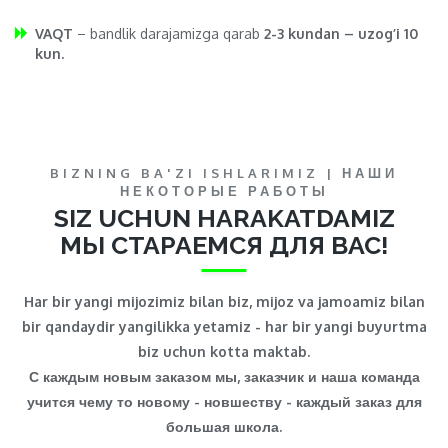
VAQT
– bandlik darajamizga qarab
2-3 kundan – uzog’i 10
kun.
BIZNING BA'ZI ISHLARIMIZ | НАШИ
НЕКОТОРЫЕ РАБОТЫ
SIZ UCHUN HARAKATDAMIZ
МЫ СТАРАЕМСЯ ДЛЯ ВАС!
Har bir yangi mijozimiz bilan biz, mijoz va jamoamiz bilan
bir qandaydir yangilikka yetamiz - har bir yangi buyurtma
biz uchun kotta maktab.
С каждым новым заказом мы, заказчик и наша команда
учится чему то новому - новшеству - каждый заказ для
большая школа.