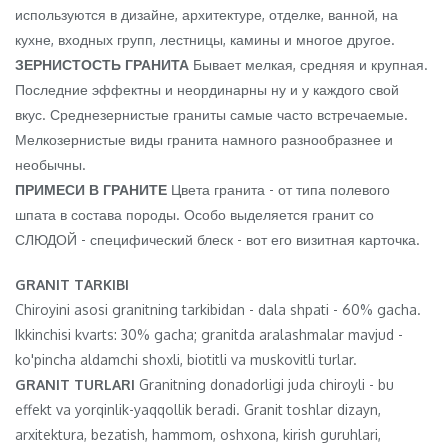
используются в дизайне, архитектуре, отделке, ванной, на
кухне, входных групп, лестницы, камины и многое другое.
ЗЕРНИСТОСТЬ ГРАНИТА
Бывает мелкая, средняя и крупная.
Последние эффектны и неординарны ну и у каждого свой
вкус. Среднезернистые граниты самые часто встречаемые.
Мелкозернистые виды гранита намного разнообразнее и
необычны.
ПРИМЕСИ В ГРАНИТЕ
Цвета гранита - от типа полевого
шпата в состава породы. Особо выделяется гранит со
СЛЮДОЙ - специфический блеск - вот его визитная карточка.
GRANIT TARKIBI
Chiroyini asosi granitning tarkibidan - dala shpati - 60% gacha.
Ikkinchisi kvarts: 30% gacha; granitda aralashmalar mavjud -
ko'pincha aldamchi shoxli, biotitli va muskovitli turlar.
GRANIT TURLARI
Granitning donadorligi juda chiroyli - bu
effekt va yorqinlik-yaqqollik beradi. Granit toshlar dizayn,
arxitektura, bezatish, hammom, oshxona, kirish guruhlari,