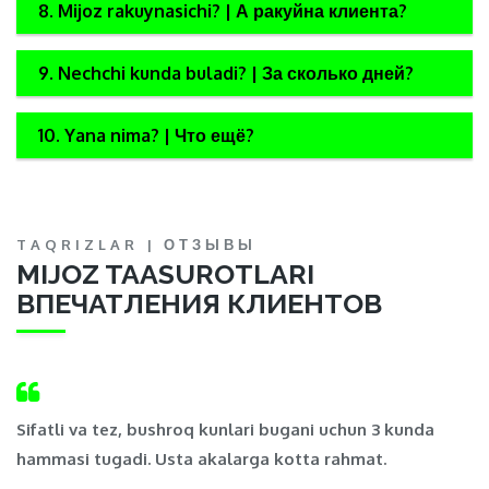
8. Mijoz rakuynasichi? | А ракуйна клиента?
9. Nechchi kunda buladi? | За сколько дней?
10. Yana nima? | Что ещё?
TAQRIZLAR | ОТЗЫВЫ
MIJOZ TAASUROTLARI
ВПЕЧАТЛЕНИЯ КЛИЕНТОВ
,
Sifatli va tez, bushroq kunlari bugani uchun 3 kunda
Ma
hammasi tugadi. Usta akalarga kotta rahmat.
t