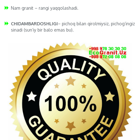
Nam granit – rangi yaqqolashadi.
CHIDAMBARDOSHLIGI
– pichoq bilan qirolmiysiz, pichog’ingiz
sinadi (sun’iy bir balo emas bu).