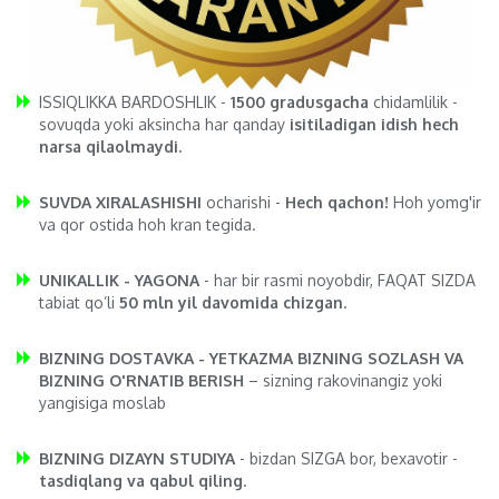
ISSIQLIKKA BARDOSHLIK -
1500 gradusgacha
chidamlilik -
sovuqda yoki aksincha har qanday
isitiladigan idish hech
narsa qilaolmaydi.
SUVDA XIRALASHISHI
ocharishi -
Hech qachon!
Hoh yomg'ir
va qor ostida hoh kran tegida.
UNIKALLIK - YAGONA
- har bir rasmi noyobdir, FAQAT SIZDA
tabiat qo’li
50 mln yil davomida chizgan.
BIZNING DOSTAVKA - YETKAZMA BIZNING SOZLASH VA
BIZNING O'RNATIB BERISH
– sizning rakovinangiz yoki
yangisiga moslab
BIZNING DIZAYN STUDIYA
- bizdan SIZGA bor, bexavotir -
tasdiqlang va qabul qiling
.