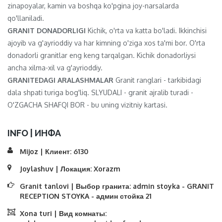
zinapoyalar, kamin va boshqa ko'pgina joy-narsalarda
qo'llaniladi.
GRANIT DONADORLIGI
Kichik, o'rta va katta bo'ladi. Ikkinchisi
ajoyib va ​​g'ayrioddiy va har kimning o'ziga xos ta'mi bor. O'rta
donadorli granitlar eng keng tarqalgan. Kichik donadorliysi
ancha xilma-xil va g'ayrioddiy.
GRANITEDAGI ARALASHMALAR
Granit ranglari - tarkibidagi
dala shpati turiga bog'liq. SLYUDALI - granit ajralib turadi -
O'ZGACHA SHAFQI BOR - bu uning vizitniy kartasi.
INFO | ИНФА
Mijoz | Клиент:
6130
Joylashuv | Локация:
Xorazm
Granit tanlovi | Выбор гранита:
admin stoyka - GRANIT
RECEPTION STOYKA - админ стойка 21
Xona turi | Вид комнаты: