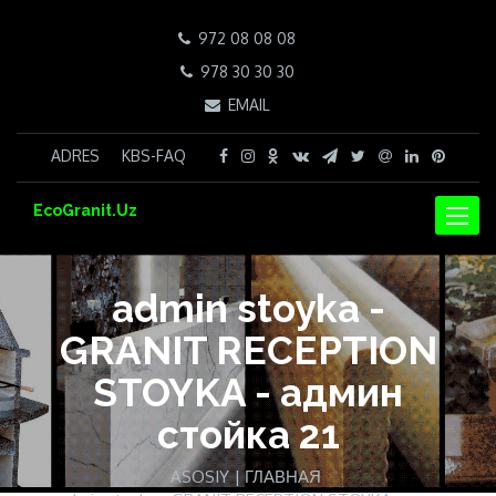
972 08 08 08
978 30 30 30
EMAIL
ADRES
KBS-FAQ
EcoGranit.Uz
NAVIG
admin stoyka -
GRANIT RECEPTION
STOYKA - админ
стойка 21
ASOSIY | ГЛАВНАЯ