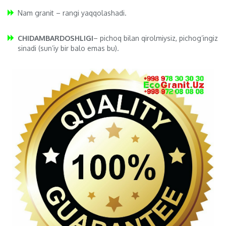
Nam granit – rangi yaqqolashadi.
CHIDAMBARDOSHLIGI
– pichoq bilan qirolmiysiz, pichog’ingiz
sinadi (sun’iy bir balo emas bu).