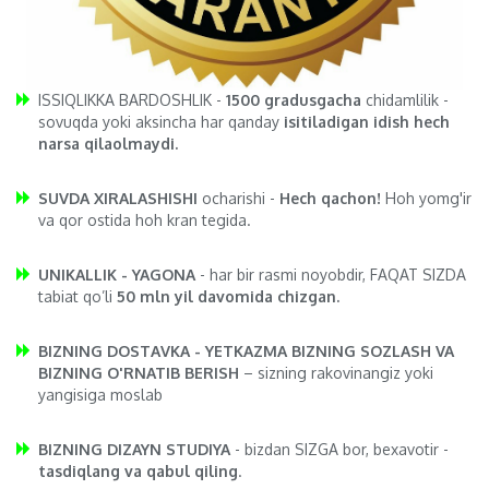
ISSIQLIKKA BARDOSHLIK -
1500 gradusgacha
chidamlilik -
sovuqda yoki aksincha har qanday
isitiladigan idish hech
narsa qilaolmaydi.
SUVDA XIRALASHISHI
ocharishi -
Hech qachon!
Hoh yomg'ir
va qor ostida hoh kran tegida.
UNIKALLIK - YAGONA
- har bir rasmi noyobdir, FAQAT SIZDA
tabiat qo’li
50 mln yil davomida chizgan.
BIZNING DOSTAVKA - YETKAZMA BIZNING SOZLASH VA
BIZNING O'RNATIB BERISH
– sizning rakovinangiz yoki
yangisiga moslab
BIZNING DIZAYN STUDIYA
- bizdan SIZGA bor, bexavotir -
tasdiqlang va qabul qiling
.