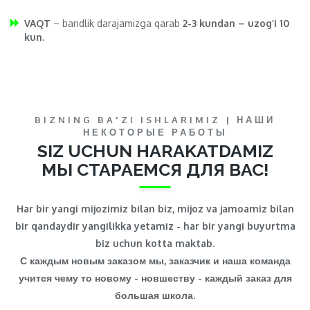
VAQT
– bandlik darajamizga qarab
2-3 kundan – uzog’i 10
kun.
BIZNING BA'ZI ISHLARIMIZ | НАШИ
НЕКОТОРЫЕ РАБОТЫ
SIZ UCHUN HARAKATDAMIZ
МЫ СТАРАЕМСЯ ДЛЯ ВАС!
Har bir yangi mijozimiz bilan biz, mijoz va jamoamiz bilan
bir qandaydir yangilikka yetamiz - har bir yangi buyurtma
biz uchun kotta maktab.
С каждым новым заказом мы, заказчик и наша команда
учится чему то новому - новшеству - каждый заказ для
большая школа.