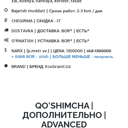
zal, kuxnya, vannaya, koridor, fasad
Bajarish muddati | Сроки работ:
2-3 kun / дня
CHEGIRMA | СКИДКА:
-17
DOSTAVKA | ДОСТАВКА:
BOR* | ЕСТЬ*
O'RNATISH | УСТНАВКА:
BOR* | ЕСТЬ*
NARX | [p.metr кv.] | ЦЕНА:
1300000 |
old-1300000
+ KAMI BOR - olish | БОЛЬШЕ МЕНЬШЕ - получить
BRAND | БРЕНД:
EcoGranit.Uz
QO'SHIMCHA |
ДОПОЛНИТЕЛЬНО |
ADVANCED