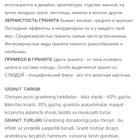
используются в дизайне, архитектуре, отделке, ванной, на
кухне, входных групп, лестницы, камины и многое другое.
ЗЕРНИСТОСТЬ ГРАНИТА
Бывает мелкая, средняя и крупная.
Последние эффектны и неординарны ну и у каждого свой
вкус. Среднезернистые граниты самые часто встречаемые.
Мелкозернистые виды гранита намного разнообразнее и
необычны.
ПРИМЕСИ В ГРАНИТЕ
Цвета гранита - от типа полевого
шпата в состава породы. Особо выделяется гранит со
СЛЮДОЙ - специфический блеск - вот его визитная карточка.
GRANIT TARKIBI
Chiroyini asosi granitning tarkibidan - dala shpati - 60% gacha.
Ikkinchisi kvarts: 30% gacha; granitda aralashmalar mavjud -
ko'pincha aldamchi shoxli, biotitli va muskovitli turlar.
GRANIT TURLARI
Granitning donadorligi juda chiroyli - bu
effekt va yorqinlik-yaqqollik beradi. Granit toshlar dizayn,
arxitektura, bezatish, hammom, oshxona, kirish guruhlari,