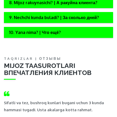
8. Mijoz rakuynasichi? | А ракуйна клиента?
9. Nechchi kunda buladi? | За сколько дней?
10. Yana nima? | Что ещё?
TAQRIZLAR | ОТЗЫВЫ
MIJOZ TAASUROTLARI
ВПЕЧАТЛЕНИЯ КЛИЕНТОВ
,
Sifatli va tez, bushroq kunlari bugani uchun 3 kunda
Ma
hammasi tugadi. Usta akalarga kotta rahmat.
t