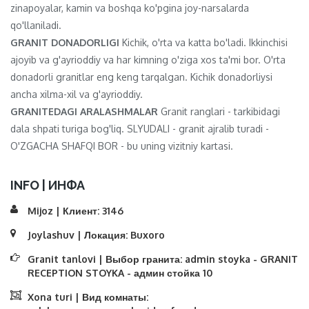
zinapoyalar, kamin va boshqa ko'pgina joy-narsalarda
qo'llaniladi.
GRANIT DONADORLIGI
Kichik, o'rta va katta bo'ladi. Ikkinchisi
ajoyib va ​​g'ayrioddiy va har kimning o'ziga xos ta'mi bor. O'rta
donadorli granitlar eng keng tarqalgan. Kichik donadorliysi
ancha xilma-xil va g'ayrioddiy.
GRANITEDAGI ARALASHMALAR
Granit ranglari - tarkibidagi
dala shpati turiga bog'liq. SLYUDALI - granit ajralib turadi -
O'ZGACHA SHAFQI BOR - bu uning vizitniy kartasi.
INFO | ИНФА
Mijoz | Клиент:
3146
Joylashuv | Локация:
Buxoro
Granit tanlovi | Выбор гранита:
admin stoyka - GRANIT
RECEPTION STOYKA - админ стойка 10
Xona turi | Вид комнаты: