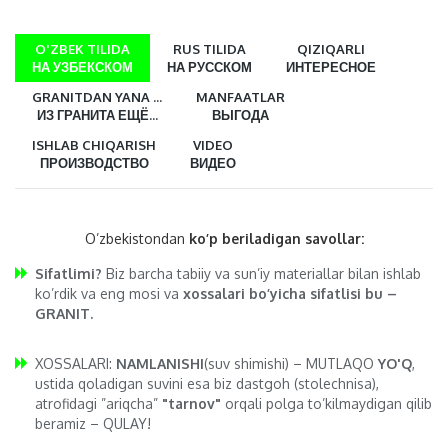
O'ZBEK TILIDA
RUS TILIDA
QIZIQARLI
НА УЗБЕКСКОМ
НА РУССКОМ
ИНТЕРЕСНОЕ
GRANITDAN YANA ...
MANFAATLAR
ИЗ ГРАНИТА ЕЩЁ...
ВЫГОДА
ISHLAB CHIQARISH
VIDEO
ПРОИЗВОДСТВО
ВИДЕО
O’zbekistondan
ko’p beriladigan savollar:
Sifatlimi?
Biz barcha tabiiy va sun’iy materiallar bilan ishlab
ko’rdik va eng mosi va
xossalari bo’yicha sifatlisi bu –
GRANIT.
XOSSALARI:
NAMLANISHI
(suv shimishi) – MUTLAQO
YO'Q
,
ustida qoladigan suvini esa biz dastgoh (stolechnisa),
atrofidagi ”ariqcha”
"tarnov"
orqali polga to’kilmaydigan qilib
beramiz – QULAY!