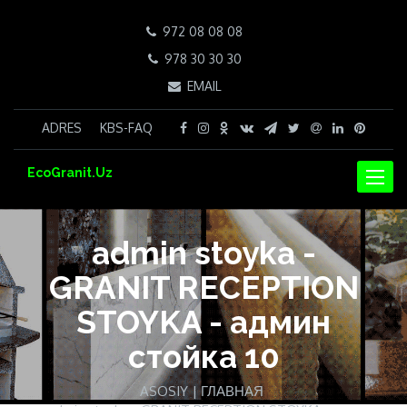
972 08 08 08
978 30 30 30
EMAIL
ADRES
KBS-FAQ
EcoGranit.Uz
NAVIG
admin stoyka -
GRANIT RECEPTION
STOYKA - админ
стойка 10
ASOSIY | ГЛАВНАЯ