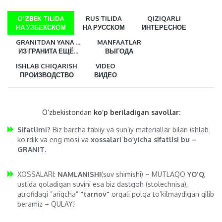
O'ZBEK TILIDA
RUS TILIDA
QIZIQARLI
НА УЗБЕКСКОМ
НА РУССКОМ
ИНТЕРЕСНОЕ
GRANITDAN YANA ...
MANFAATLAR
ИЗ ГРАНИТА ЕЩЁ...
ВЫГОДА
ISHLAB CHIQARISH
VIDEO
ПРОИЗВОДСТВО
ВИДЕО
O’zbekistondan
ko’p beriladigan savollar:
Sifatlimi?
Biz barcha tabiiy va sun’iy materiallar bilan ishlab
ko’rdik va eng mosi va
xossalari bo’yicha sifatlisi bu –
GRANIT.
XOSSALARI:
NAMLANISHI
(suv shimishi) – MUTLAQO
YO'Q
,
ustida qoladigan suvini esa biz dastgoh (stolechnisa),
atrofidagi ”ariqcha”
"tarnov"
orqali polga to’kilmaydigan qilib
beramiz – QULAY!