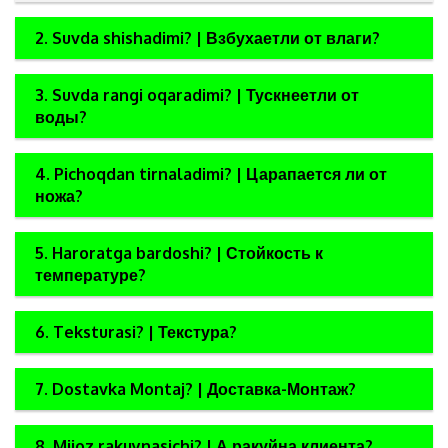
2. Suvda shishadimi? | Взбухаетли от влаги?
3. Suvda rangi oqaradimi? | Тускнеетли от
воды?
4. Pichoqdan tirnaladimi? | Царапается ли от
ножа?
5. Haroratga bardoshi? | Стойкость к
температуре?
6. Teksturasi? | Текстура?
7. Dostavka Montaj? | Доставка-Монтаж?
8. Mijoz rakuynasichi? | А ракуйна клиента?