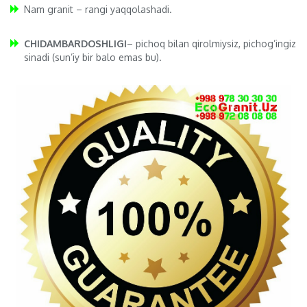
Nam granit – rangi yaqqolashadi.
CHIDAMBARDOSHLIGI
– pichoq bilan qirolmiysiz, pichog’ingiz
sinadi (sun’iy bir balo emas bu).