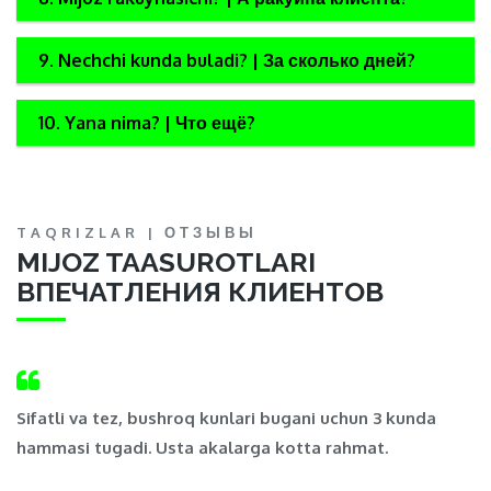
9. Nechchi kunda buladi? | За сколько дней?
10. Yana nima? | Что ещё?
TAQRIZLAR | ОТЗЫВЫ
MIJOZ TAASUROTLARI
ВПЕЧАТЛЕНИЯ КЛИЕНТОВ
,
Sifatli va tez, bushroq kunlari bugani uchun 3 kunda
Ma
hammasi tugadi. Usta akalarga kotta rahmat.
t