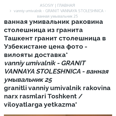
ASOSIY | ГЛАВНАЯ
vanniy umivalnik - GRANIT VANNAYA STOLESHNICA -
ванная умывальник 25
ванная умивальник раковина
столешница из гранита
Ташкент гранит столешница в
Узбекистане цена фото -
вилояты доставка*
vanniy umivalnik - GRANIT
VANNAYA STOLESHNICA - ванная
умывальник 25
granitli vanniy umivalnik rakovina
narx rasmlari Toshkent /
viloyatlarga yetkazma*