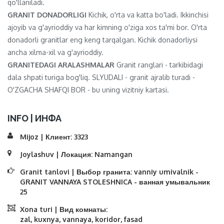
qo'llaniladi.
GRANIT DONADORLIGI
Kichik, o'rta va katta bo'ladi. Ikkinchisi
ajoyib va ​​g'ayrioddiy va har kimning o'ziga xos ta'mi bor. O'rta
donadorli granitlar eng keng tarqalgan. Kichik donadorliysi
ancha xilma-xil va g'ayrioddiy.
GRANITEDAGI ARALASHMALAR
Granit ranglari - tarkibidagi
dala shpati turiga bog'liq. SLYUDALI - granit ajralib turadi -
O'ZGACHA SHAFQI BOR - bu uning vizitniy kartasi.
INFO | ИНФА
Mijoz | Клиент:
3323
Joylashuv | Локация:
Namangan
Granit tanlovi | Выбор гранита:
vanniy umivalnik -
GRANIT VANNAYA STOLESHNICA - ванная умывальник
25
Xona turi | Вид комнаты:
zal, kuxnya, vannaya, koridor, fasad