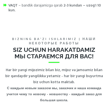
VAQT
– bandlik darajamizga qarab
2-3 kundan – uzog’i 10
kun.
BIZNING BA'ZI ISHLARIMIZ | НАШИ
НЕКОТОРЫЕ РАБОТЫ
SIZ UCHUN HARAKATDAMIZ
МЫ СТАРАЕМСЯ ДЛЯ ВАС!
Har bir yangi mijozimiz bilan biz, mijoz va jamoamiz bilan
bir qandaydir yangilikka yetamiz - har bir yangi buyurtma
biz uchun kotta maktab.
С каждым новым заказом мы, заказчик и наша команда
учится чему то новому - новшеству - каждый заказ для
большая школа.