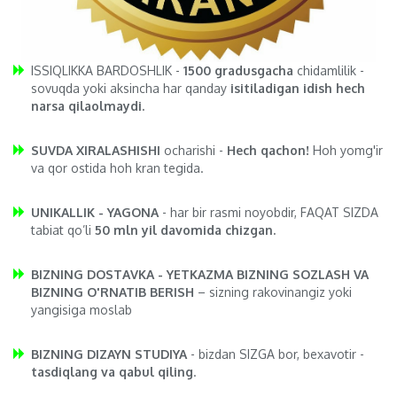
ISSIQLIKKA BARDOSHLIK -
1500 gradusgacha
chidamlilik -
sovuqda yoki aksincha har qanday
isitiladigan idish hech
narsa qilaolmaydi.
SUVDA XIRALASHISHI
ocharishi -
Hech qachon!
Hoh yomg'ir
va qor ostida hoh kran tegida.
UNIKALLIK - YAGONA
- har bir rasmi noyobdir, FAQAT SIZDA
tabiat qo’li
50 mln yil davomida chizgan.
BIZNING DOSTAVKA - YETKAZMA BIZNING SOZLASH VA
BIZNING O'RNATIB BERISH
– sizning rakovinangiz yoki
yangisiga moslab
BIZNING DIZAYN STUDIYA
- bizdan SIZGA bor, bexavotir -
tasdiqlang va qabul qiling
.