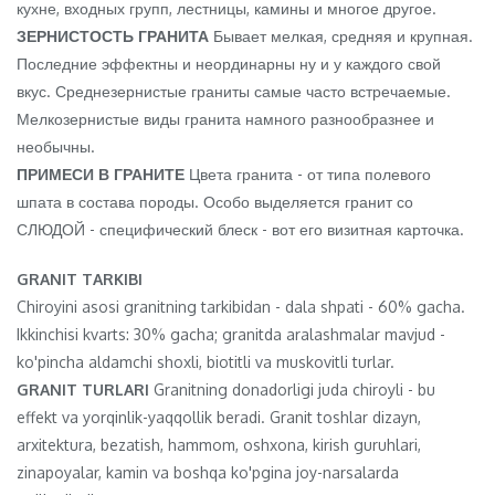
кухне, входных групп, лестницы, камины и многое другое.
ЗЕРНИСТОСТЬ ГРАНИТА
Бывает мелкая, средняя и крупная.
Последние эффектны и неординарны ну и у каждого свой
вкус. Среднезернистые граниты самые часто встречаемые.
Мелкозернистые виды гранита намного разнообразнее и
необычны.
ПРИМЕСИ В ГРАНИТЕ
Цвета гранита - от типа полевого
шпата в состава породы. Особо выделяется гранит со
СЛЮДОЙ - специфический блеск - вот его визитная карточка.
GRANIT TARKIBI
Chiroyini asosi granitning tarkibidan - dala shpati - 60% gacha.
Ikkinchisi kvarts: 30% gacha; granitda aralashmalar mavjud -
ko'pincha aldamchi shoxli, biotitli va muskovitli turlar.
GRANIT TURLARI
Granitning donadorligi juda chiroyli - bu
effekt va yorqinlik-yaqqollik beradi. Granit toshlar dizayn,
arxitektura, bezatish, hammom, oshxona, kirish guruhlari,
zinapoyalar, kamin va boshqa ko'pgina joy-narsalarda