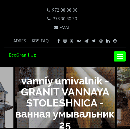
972 08 08 08
978 30 30 30
EMAIL
ADRES
KBS-FAQ
EcoGranit.Uz
NAVIG
vanniy umivalnik -
GRANIT VANNAYA
STOLESHNICA -
ванная умывальник
25