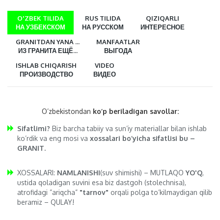
O'ZBEK TILIDA
RUS TILIDA
QIZIQARLI
НА УЗБЕКСКОМ
НА РУССКОМ
ИНТЕРЕСНОЕ
GRANITDAN YANA ...
MANFAATLAR
ИЗ ГРАНИТА ЕЩЁ...
ВЫГОДА
ISHLAB CHIQARISH
VIDEO
ПРОИЗВОДСТВО
ВИДЕО
O’zbekistondan
ko’p beriladigan savollar:
Sifatlimi?
Biz barcha tabiiy va sun’iy materiallar bilan ishlab
ko’rdik va eng mosi va
xossalari bo’yicha sifatlisi bu –
GRANIT.
XOSSALARI:
NAMLANISHI
(suv shimishi) – MUTLAQO
YO'Q
,
ustida qoladigan suvini esa biz dastgoh (stolechnisa),
atrofidagi ”ariqcha”
"tarnov"
orqali polga to’kilmaydigan qilib
beramiz – QULAY!