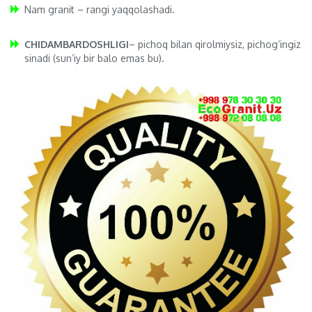
Nam granit – rangi yaqqolashadi.
CHIDAMBARDOSHLIGI
– pichoq bilan qirolmiysiz, pichog’ingiz
sinadi (sun’iy bir balo emas bu).