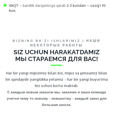
VAQT
– bandlik darajamizga qarab
2-3 kundan – uzog’i 10
kun.
BIZNING BA'ZI ISHLARIMIZ | НАШИ
НЕКОТОРЫЕ РАБОТЫ
SIZ UCHUN HARAKATDAMIZ
МЫ СТАРАЕМСЯ ДЛЯ ВАС!
Har bir yangi mijozimiz bilan biz, mijoz va jamoamiz bilan
bir qandaydir yangilikka yetamiz - har bir yangi buyurtma
biz uchun kotta maktab.
С каждым новым заказом мы, заказчик и наша команда
учится чему то новому - новшеству - каждый заказ для
большая школа.