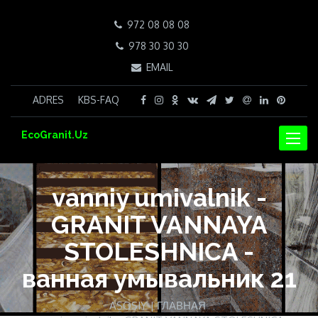
972 08 08 08
978 30 30 30
EMAIL
ADRES
KBS-FAQ
EcoGranit.Uz
NAVIG
vanniy umivalnik -
GRANIT VANNAYA
STOLESHNICA -
ванная умывальник 21
ASOSIY | ГЛАВНАЯ