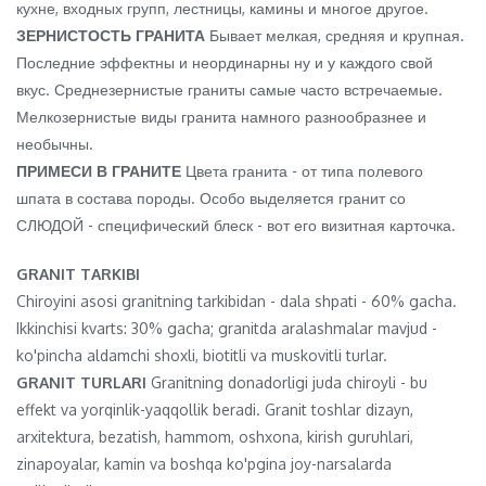
кухне, входных групп, лестницы, камины и многое другое.
ЗЕРНИСТОСТЬ ГРАНИТА
Бывает мелкая, средняя и крупная.
Последние эффектны и неординарны ну и у каждого свой
вкус. Среднезернистые граниты самые часто встречаемые.
Мелкозернистые виды гранита намного разнообразнее и
необычны.
ПРИМЕСИ В ГРАНИТЕ
Цвета гранита - от типа полевого
шпата в состава породы. Особо выделяется гранит со
СЛЮДОЙ - специфический блеск - вот его визитная карточка.
GRANIT TARKIBI
Chiroyini asosi granitning tarkibidan - dala shpati - 60% gacha.
Ikkinchisi kvarts: 30% gacha; granitda aralashmalar mavjud -
ko'pincha aldamchi shoxli, biotitli va muskovitli turlar.
GRANIT TURLARI
Granitning donadorligi juda chiroyli - bu
effekt va yorqinlik-yaqqollik beradi. Granit toshlar dizayn,
arxitektura, bezatish, hammom, oshxona, kirish guruhlari,
zinapoyalar, kamin va boshqa ko'pgina joy-narsalarda