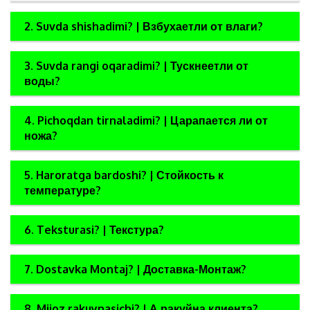
2. Suvda shishadimi? | Взбухаетли от влаги?
3. Suvda rangi oqaradimi? | Тускнеетли от
воды?
4. Pichoqdan tirnaladimi? | Царапается ли от
ножа?
5. Haroratga bardoshi? | Стойкость к
температуре?
6. Teksturasi? | Текстура?
7. Dostavka Montaj? | Доставка-Монтаж?
8. Mijoz rakuynasichi? | А ракуйна клиента?