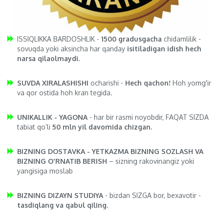
ISSIQLIKKA BARDOSHLIK -
1500 gradusgacha
chidamlilik -
sovuqda yoki aksincha har qanday
isitiladigan idish hech
narsa qilaolmaydi.
SUVDA XIRALASHISHI
ocharishi -
Hech qachon!
Hoh yomg'ir
va qor ostida hoh kran tegida.
UNIKALLIK - YAGONA
- har bir rasmi noyobdir, FAQAT SIZDA
tabiat qo’li
50 mln yil davomida chizgan.
BIZNING DOSTAVKA - YETKAZMA BIZNING SOZLASH VA
BIZNING O'RNATIB BERISH
– sizning rakovinangiz yoki
yangisiga moslab
BIZNING DIZAYN STUDIYA
- bizdan SIZGA bor, bexavotir -
tasdiqlang va qabul qiling
.