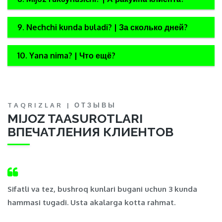
9. Nechchi kunda buladi? | За сколько дней?
10. Yana nima? | Что ещё?
TAQRIZLAR | ОТЗЫВЫ
MIJOZ TAASUROTLARI
ВПЕЧАТЛЕНИЯ КЛИЕНТОВ
,
Sifatli va tez, bushroq kunlari bugani uchun 3 kunda
Ma
hammasi tugadi. Usta akalarga kotta rahmat.
t