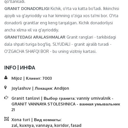
qo'llaniladi.
GRANIT DONADORLIGI
Kichik, o'rta va katta bo'ladi. Ikkinchisi
ajoyib va ​​g'ayrioddiy va har kimning o'ziga xos ta'mi bor. O'rta
donadorli granitlar eng keng tarqalgan. Kichik donadorliysi
ancha xilma-xil va g'ayrioddiy.
GRANITEDAGI ARALASHMALAR
Granit ranglari - tarkibidagi
dala shpati turiga bog'liq. SLYUDALI - granit ajralib turadi -
O'ZGACHA SHAFQI BOR - bu uning vizitniy kartasi.
INFO | ИНФА
Mijoz | Клиент:
7003
Joylashuv | Локация:
Аndijon
Granit tanlovi | Выбор гранита:
vanniy umivalnik -
GRANIT VANNAYA STOLESHNICA - ванная умывальник
21
Xona turi | Вид комнаты:
zal, kuxnya, vannaya, koridor, fasad