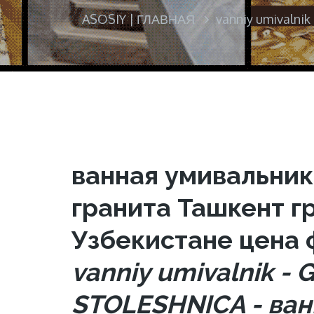
ASOSIY | ГЛАВНАЯ
vanniy umivalni
ванная умивальник
гранита Ташкент г
Узбекистане цена 
vanniy umivalnik -
STOLESHNICA - ван