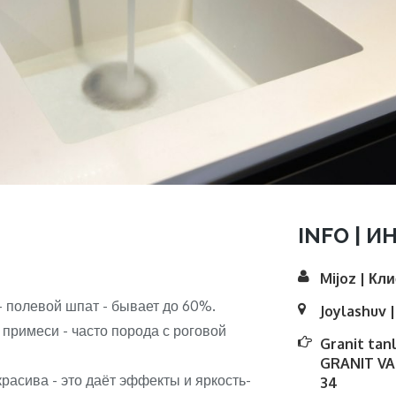
INFO | И
Mijoz | Кл
- полевой шпат - бывает до 60%.
Joylashuv 
 примеси - часто порода с роговой
Granit tan
GRANIT VA
расива - это даёт эффекты и яркость-
34