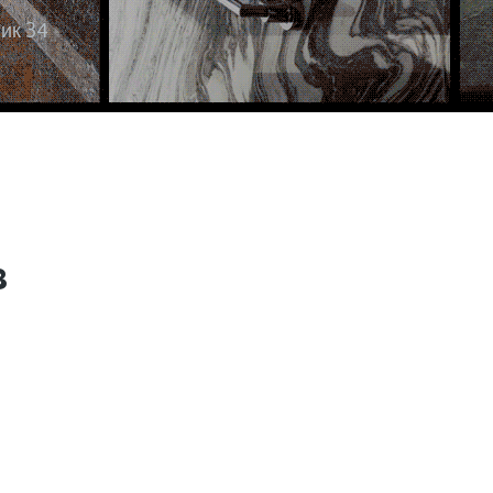
ик 34
з
*