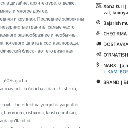
я в дизайне, архитектуре, отделке,
Xona turi 
амины и многое другое.
zal, kuxnya
редняя и крупная. Последние эффектны
Bajarish m
еднезернистые граниты самые часто
CHEGIRMA 
намного разнообразнее и необычны.
па полевого шпата в состава породы.
DOSTAVKA
ический блеск - вот его визитная
O'RNATISH
NARX | [p.
+ KAMI BO
ti - 60% gacha.
BRAND | 
lar mavjud - ko'pincha aldamchi shoxli,
royli - bu effekt va yorqinlik-yaqqollik
ish, hammom, oshxona, kirish guruhlari,
rda qo'llaniladi.