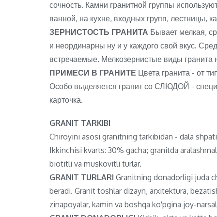
сочность. Камни гранитной группы используютс
ванной, на кухне, входных групп, лестницы, к
ЗЕРНИСТОСТЬ ГРАНИТА
Бывает мелкая, с
и неординарны ну и у каждого свой вкус. Ср
встречаемые. Мелкозернистые виды гранита 
ПРИМЕСИ В ГРАНИТЕ
Цвета гранита - от ти
Особо выделяется гранит со СЛЮДОЙ - специф
карточка.
GRANIT TARKIBI
Chiroyini asosi granitning tarkibidan - dala shpa
Ikkinchisi kvarts: 30% gacha; granitda aralashma
biotitli va muskovitli turlar.
GRANIT TURLARI
Granitning donadorligi juda chi
beradi. Granit toshlar dizayn, arxitektura, bezat
zinapoyalar, kamin va boshqa ko'pgina joy-narsala