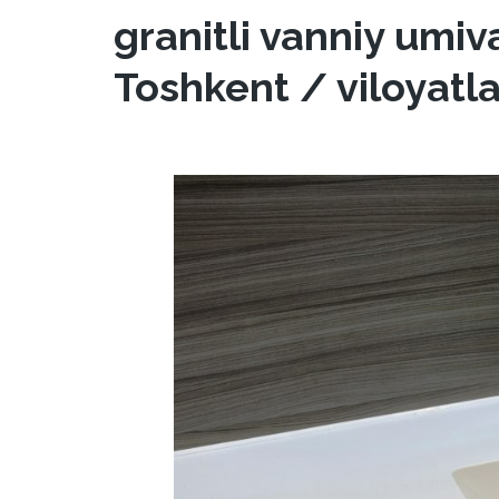
granitli vanniy umiv
Toshkent / viloyatl