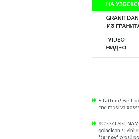
НА УЗБЕК
GRANITDAN 
ИЗ ГРАНИТА
VIDEO
ВИДЕО
Sifatlimi?
Biz barc
eng mosi va
xossa
XOSSALARI:
NAM
qoladigan suvini e
"tarnov"
orqali po