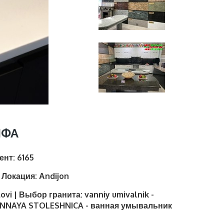
НФА
иент:
6165
| Локация:
Аndijon
lovi | Выбор гранита:
vanniy umivalnik -
NNAYA STOLESHNICA - ванная умывальник