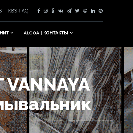
S
KBS-FAQ
АНИТ
ALOQA | КОНТАКТЫ
IT VANNAYA
мывальник