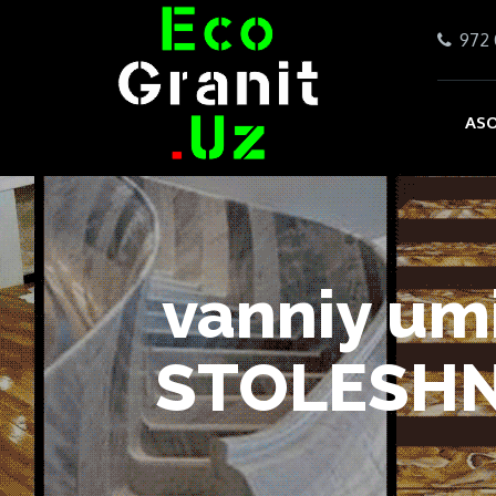
972 
ASO
vanniy um
STOLESHN