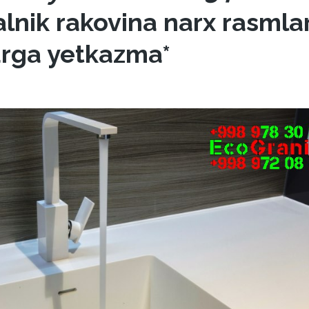
alnik rakovina narx rasmlar
arga yetkazma*