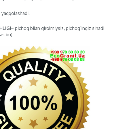
i yaqqolashadi.
LIGI
– pichoq bilan qirolmiysiz, pichog’ingiz sinadi
as bu).