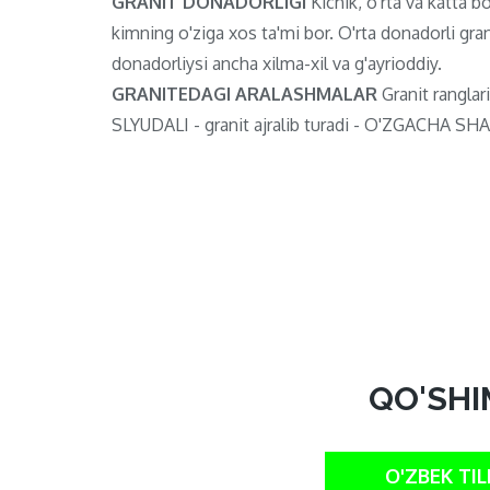
GRANIT DONADORLIGI
Kichik, o'rta va katta bo'
kimning o'ziga xos ta'mi bor. O'rta donadorli gran
donadorliysi ancha xilma-xil va g'ayrioddiy.
GRANITEDAGI ARALASHMALAR
Granit ranglari
SLYUDALI - granit ajralib turadi - O'ZGACHA SHAF
QO'SHI
O'ZBEK TIL