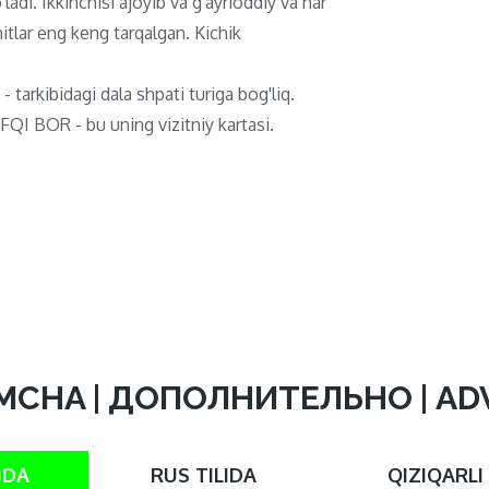
ladi. Ikkinchisi ajoyib va ​​g'ayrioddiy va har
itlar eng keng tarqalgan. Kichik
 - tarkibidagi dala shpati turiga bog'liq.
QI BOR - bu uning vizitniy kartasi.
MCHA | ДОПОЛНИТЕЛЬНО | A
IDA
RUS TILIDA
QIZIQARLI