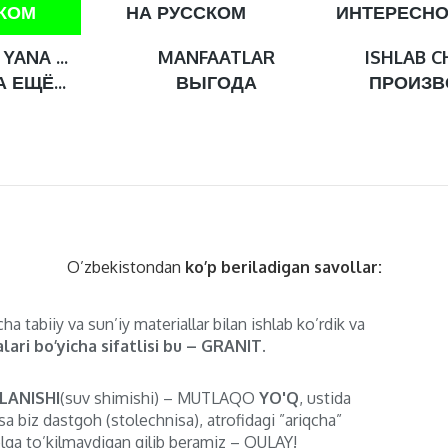
СКОМ
НА РУССКОМ
ИНТЕРЕСН
YANA ...
MANFAATLAR
ISHLAB C
 ЕЩЁ...
ВЫГОДА
ПРОИЗВ
O’zbekistondan
ko’p beriladigan savollar:
ha tabiiy va sun’iy materiallar bilan ishlab ko’rdik va
lari bo’yicha sifatlisi bu – GRANIT.
LANISHI
(suv shimishi) – MUTLAQO
YO'Q
, ustida
sa biz dastgoh (stolechnisa), atrofidagi ”ariqcha”
lga to’kilmaydigan qilib beramiz – QULAY!