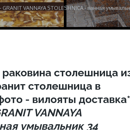
k - GRANIT VANNAYA STOLESHNICA - ванная умывальн
 раковина столешница и
ранит столешница в
фото - вилояты доставка
 GRANIT VANNAYA
ная умывальник 34