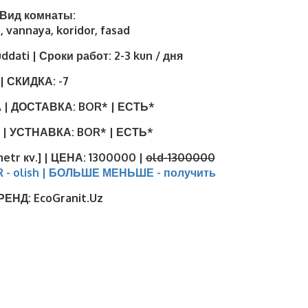
| Вид комнаты:
, vannaya, koridor, fasad
uddati | Сроки работ:
2-3 kun / дня
| СКИДКА:
-7
 | ДОСТАВКА:
BOR* | ЕСТЬ*
 | УСТНАВКА:
BOR* | ЕСТЬ*
metr кv.] | ЦЕНА:
1300000 |
old-1300000
R - olish | БОЛЬШЕ МЕНЬШЕ - получить
БРЕНД:
EcoGranit.Uz