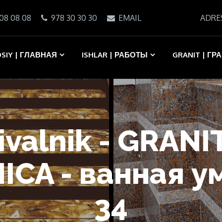
08 08 08
978 30 30 30
EMAIL
ADRE
SIY | ГЛАВНАЯ
ISHLAR | РАБОТЫ
GRANIT | ГР
ivalnik - GRAN
ICA - ванная у
34