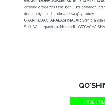
GRANIT DONADORLIGI
Kichik, o'rta va katta bo'
kimning o'ziga xos ta'mi bor. O'rta donadorli gran
donadorliysi ancha xilma-xil va g'ayrioddiy.
GRANITEDAGI ARALASHMALAR
Granit ranglari
SLYUDALI - granit ajralib turadi - O'ZGACHA SHAF
QO'SHI
O'ZBEK TIL