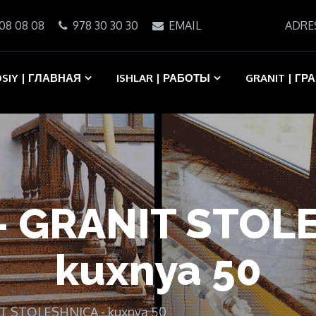
08 08 08
978 30 30 30
EMAIL
ADRE
SIY | ГЛАВНАЯ
ISHLAR | РАБОТЫ
GRANIT | ГР
- GRANIT STOL
kuxnya 50
IT STOLESHNICA - kuxnya 50