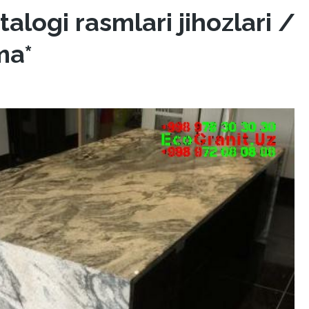
alogi rasmlari jihozlari /
ma*