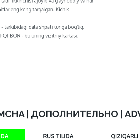
ladi. Ikkinchisi ajoyib va ​​g'ayrioddiy va har
itlar eng keng tarqalgan. Kichik
 - tarkibidagi dala shpati turiga bog'liq.
QI BOR - bu uning vizitniy kartasi.
MCHA | ДОПОЛНИТЕЛЬНО | A
IDA
RUS TILIDA
QIZIQARLI