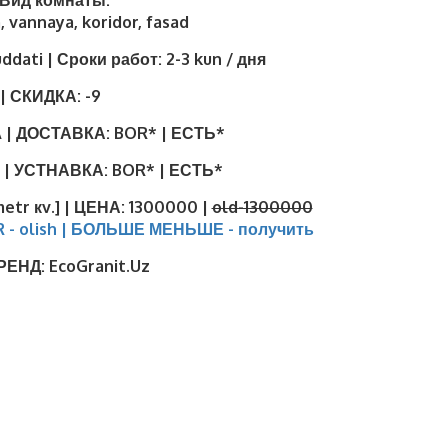
| Вид комнаты:
, vannaya, koridor, fasad
uddati | Сроки работ:
2-3 kun / дня
| СКИДКА:
-9
 | ДОСТАВКА:
BOR* | ЕСТЬ*
 | УСТНАВКА:
BOR* | ЕСТЬ*
metr кv.] | ЦЕНА:
1300000 |
old-1300000
R - olish | БОЛЬШЕ МЕНЬШЕ - получить
БРЕНД:
EcoGranit.Uz