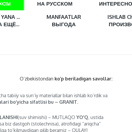
СКОМ
НА РУССКОМ
ИНТЕРЕСН
YANA ...
MANFAATLAR
ISHLAB C
 ЕЩЁ...
ВЫГОДА
ПРОИЗВ
O’zbekistondan
ko’p beriladigan savollar:
ha tabiiy va sun’iy materiallar bilan ishlab ko’rdik va
lari bo’yicha sifatlisi bu – GRANIT.
LANISHI
(suv shimishi) – MUTLAQO
YO'Q
, ustida
sa biz dastgoh (stolechnisa), atrofidagi ”ariqcha”
lga to’kilmaydigan qilib beramiz – QULAY!