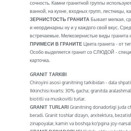
сочность. Камни гранитной группы используютс
ванной, на кухне, входных групп, лестницы, к
ЗЕРНИСТОСТЬ ГРАНИТА
Бывает мелкая, с
и неординарны ну и у каждого свой вкус. Ср
встречаемые. Мелкозернистые виды гранита 
ПРИМЕСИ В ГРАНИТЕ
Цвета гранита - от ти
Особо выделяется гранит со СЛЮДОЙ - специф
карточка.
GRANIT TARKIBI
Chiroyini asosi granitning tarkibidan - dala shpa
Ikkinchisi kvarts: 30% gacha; granitda aralashma
biotitli va muskovitli turlar.
GRANIT TURLARI
Granitning donadorligi juda chi
beradi. Granit toshlar dizayn, arxitektura, bezat
zinapoyalar, kamin va boshqa ko'pgina joy-narsala