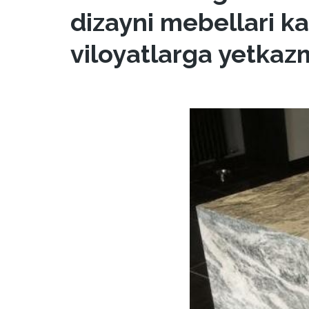
dizayni mebellari kat
viloyatlarga yetkaz