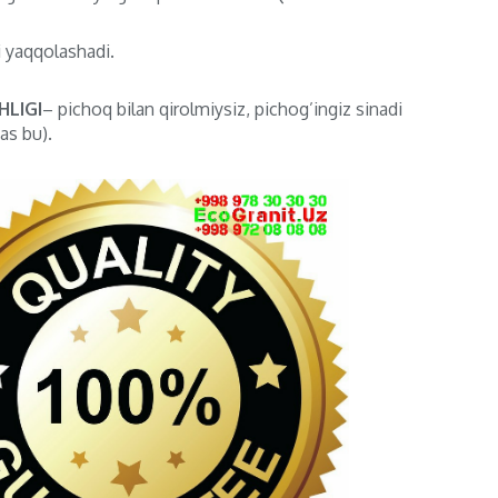
i yaqqolashadi.
LIGI
– pichoq bilan qirolmiysiz, pichog’ingiz sinadi
as bu).