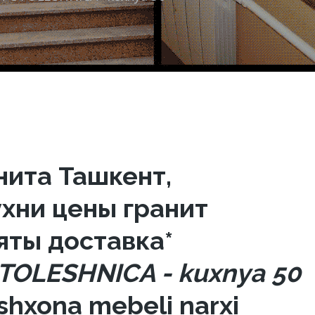
нита Ташкент,
хни цены гранит
яты доставка*
STOLESHNICA - kuxnya 50
oshxona mebeli narxi