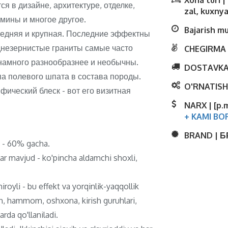
Xona turi 
я в дизайне, архитектуре, отделке,
zal, kuxnya
амины и многое другое.
Bajarish m
редняя и крупная. Последние эффектны
еднезернистые граниты самые часто
CHEGIRMA 
намного разнообразнее и необычны.
DOSTAVKA
па полевого шпата в состава породы.
O'RNATISH
ический блеск - вот его визитная
NARX | [p.
+ KAMI BO
BRAND | 
ti - 60% gacha.
lar mavjud - ko'pincha aldamchi shoxli,
royli - bu effekt va yorqinlik-yaqqollik
ish, hammom, oshxona, kirish guruhlari,
rda qo'llaniladi.