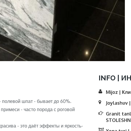
INFO | И
Mijoz | Кл
- полевой шпат - бывает до 60%.
Joylashuv 
 примеси - часто порода с роговой
Granit tan
STOLESHNI
расива - это даёт эффекты и яркость-