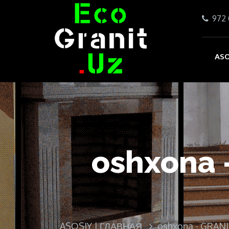
972 
ASO
oshxona 
ASOSIY | ГЛАВНАЯ
oshxona - GRAN