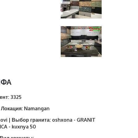
НФА
иент:
3325
| Локация:
Namangan
lovi | Выбор гранита:
oshxona - GRANIT
CA - kuxnya 50