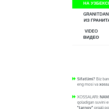
НА УЗБЕК
GRANITDAN 
ИЗ ГРАНИТА
VIDEO
ВИДЕО
Sifatlimi?
Biz barc
eng mosi va
xossa
XOSSALARI:
NAM
qoladigan suvini e
"tarnov"
orqali po