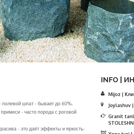
INFO | И
Mijoz | Кл
- полевой шпат - бывает до 60%.
Joylashuv 
 примеси - часто порода с роговой
Granit tan
STOLESHNI
расива - это даёт эффекты и яркость-