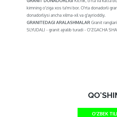
GRANIT DONADORLIGI
Kichik, o'rta va katta bo'
kimning o'ziga xos ta'mi bor. O'rta donadorli gran
donadorliysi ancha xilma-xil va g'ayrioddiy.
GRANITEDAGI ARALASHMALAR
Granit ranglari
SLYUDALI - granit ajralib turadi - O'ZGACHA SHAF
QO'SHI
O'ZBEK TIL