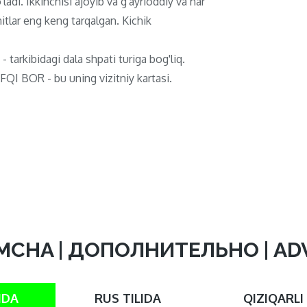
ladi. Ikkinchisi ajoyib va ​​g'ayrioddiy va har
itlar eng keng tarqalgan. Kichik
 - tarkibidagi dala shpati turiga bog'liq.
QI BOR - bu uning vizitniy kartasi.
MCHA | ДОПОЛНИТЕЛЬНО | A
IDA
RUS TILIDA
QIZIQARLI