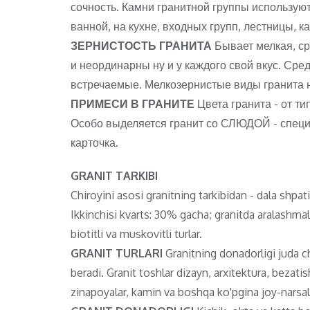
сочность. Камни гранитной группы используютс
ванной, на кухне, входных групп, лестницы, к
ЗЕРНИСТОСТЬ ГРАНИТА
Бывает мелкая, с
и неординарны ну и у каждого свой вкус. Ср
встречаемые. Мелкозернистые виды гранита 
ПРИМЕСИ В ГРАНИТЕ
Цвета гранита - от ти
Особо выделяется гранит со СЛЮДОЙ - специф
карточка.
GRANIT TARKIBI
Chiroyini asosi granitning tarkibidan - dala shpa
Ikkinchisi kvarts: 30% gacha; granitda aralashma
biotitli va muskovitli turlar.
GRANIT TURLARI
Granitning donadorligi juda chi
beradi. Granit toshlar dizayn, arxitektura, bezat
zinapoyalar, kamin va boshqa ko'pgina joy-narsala