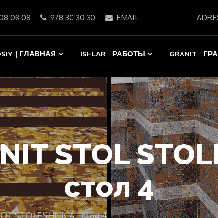
08 08 08
978 30 30 30
EMAIL
ADRE
SIY | ГЛАВНАЯ
ISHLAR | РАБОТЫ
GRANIT | ГР
RANIT STOL STOL
стол 4
TOL STOLESHNICA - стол 4