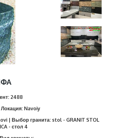
НФА
иент:
2488
| Локация:
Navoiy
lovi | Выбор гранита:
stol - GRANIT STOL
CA - стол 4