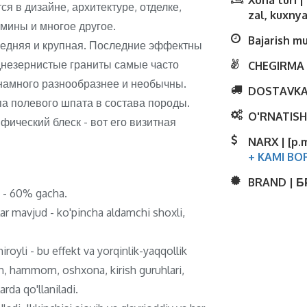
Xona turi 
я в дизайне, архитектуре, отделке,
zal, kuxnya
амины и многое другое.
Bajarish m
редняя и крупная. Последние эффектны
еднезернистые граниты самые часто
CHEGIRMA 
намного разнообразнее и необычны.
DOSTAVKA
па полевого шпата в состава породы.
O'RNATISH
ический блеск - вот его визитная
NARX | [p.
+ KAMI BO
BRAND | 
ti - 60% gacha.
lar mavjud - ko'pincha aldamchi shoxli,
royli - bu effekt va yorqinlik-yaqqollik
ish, hammom, oshxona, kirish guruhlari,
rda qo'llaniladi.