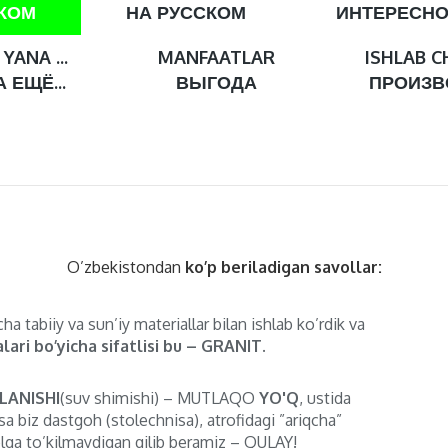
СКОМ
НА РУССКОМ
ИНТЕРЕСН
YANA ...
MANFAATLAR
ISHLAB C
 ЕЩЁ...
ВЫГОДА
ПРОИЗВ
O’zbekistondan
ko’p beriladigan savollar:
ha tabiiy va sun’iy materiallar bilan ishlab ko’rdik va
lari bo’yicha sifatlisi bu – GRANIT.
LANISHI
(suv shimishi) – MUTLAQO
YO'Q
, ustida
sa biz dastgoh (stolechnisa), atrofidagi ”ariqcha”
lga to’kilmaydigan qilib beramiz – QULAY!