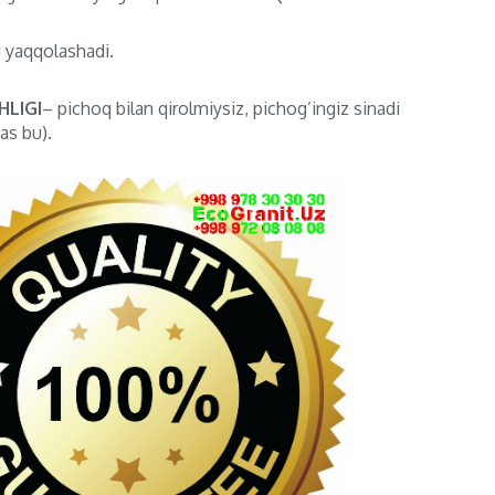
i yaqqolashadi.
LIGI
– pichoq bilan qirolmiysiz, pichog’ingiz sinadi
as bu).