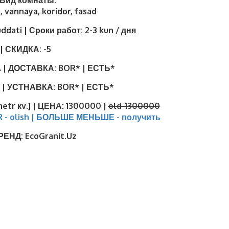
| Вид комнаты:
, vannaya, koridor, fasad
uddati | Сроки работ:
2-3 kun / дня
| СКИДКА:
-5
 | ДОСТАВКА:
BOR* | ЕСТЬ*
 | УСТНАВКА:
BOR* | ЕСТЬ*
metr кv.] | ЦЕНА:
1300000 |
old-1300000
R - olish | БОЛЬШЕ МЕНЬШЕ - получить
БРЕНД:
EcoGranit.Uz