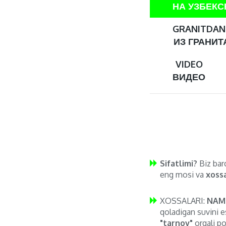
НА УЗБЕК
GRANITDAN 
ИЗ ГРАНИТА
VIDEO
ВИДЕО
Sifatlimi?
Biz barc
eng mosi va
xossa
XOSSALARI:
NAM
qoladigan suvini e
"tarnov"
orqali po