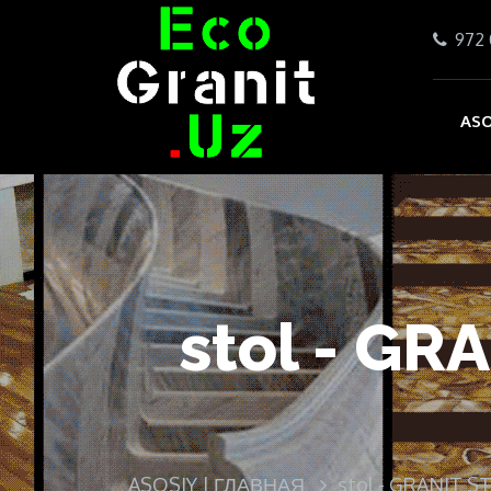
972 
ASO
stol - G
ASOSIY | ГЛАВНАЯ
stol - GRANIT S