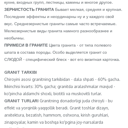
кухне, входных групп, лестницы, камины и многое другое.
ЗЕРНИСТОСТЬ ГРАНИТА
Бывает мелкая, средняя и крупная.
Последние эффектны и неординарны ну и у каждого свой
вкус. Среднезернистые граниты самые часто встречаемые.
Мелкозернистые виды гранита намного разнообразнее и
необычны.
ПРИМЕСИ В ГРАНИТЕ
Цвета гранита - от типа полевого
шпата в состава породы. Особо выделяется гранит со
СЛЮДОЙ - специфический блеск - вот его визитная карточка.
GRANIT TARKIBI
Chiroyini asosi granitning tarkibidan - dala shpati - 60% gacha.
Ikkinchisi kvarts: 30% gacha; granitda aralashmalar mavjud -
ko'pincha aldamchi shoxli, biotitli va muskovitli turlar.
GRANIT TURLARI
Granitning donadorligi juda chiroyli - bu
effekt va yorqinlik-yaqqollik beradi. Granit toshlar dizayn,
arxitektura, bezatish, hammom, oshxona, kirish guruhlari,
zinapoyalar, kamin va boshqa ko'pgina joy-narsalarda