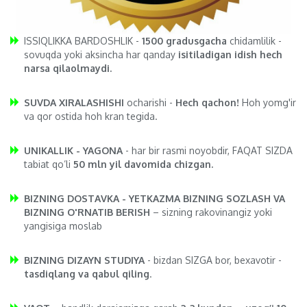
ISSIQLIKKA BARDOSHLIK -
1500 gradusgacha
chidamlilik -
sovuqda yoki aksincha har qanday
isitiladigan idish hech
narsa qilaolmaydi.
SUVDA XIRALASHISHI
ocharishi -
Hech qachon!
Hoh yomg'ir
va qor ostida hoh kran tegida.
UNIKALLIK - YAGONA
- har bir rasmi noyobdir, FAQAT SIZDA
tabiat qo’li
50 mln yil davomida chizgan.
BIZNING DOSTAVKA - YETKAZMA BIZNING SOZLASH VA
BIZNING O'RNATIB BERISH
– sizning rakovinangiz yoki
yangisiga moslab
BIZNING DIZAYN STUDIYA
- bizdan SIZGA bor, bexavotir -
tasdiqlang va qabul qiling
.