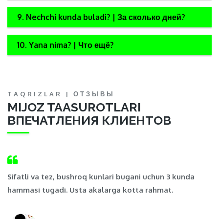
9. Nechchi kunda buladi? | За сколько дней?
10. Yana nima? | Что ещё?
TAQRIZLAR | ОТЗЫВЫ
MIJOZ TAASUROTLARI
ВПЕЧАТЛЕНИЯ КЛИЕНТОВ
,
Sifatli va tez, bushroq kunlari bugani uchun 3 kunda
Ma
hammasi tugadi. Usta akalarga kotta rahmat.
t