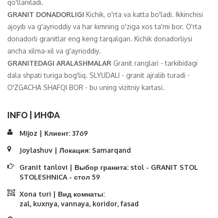
qo'llaniladi.
GRANIT DONADORLIGI
Kichik, o'rta va katta bo'ladi. Ikkinchisi
ajoyib va ​​g'ayrioddiy va har kimning o'ziga xos ta'mi bor. O'rta
donadorli granitlar eng keng tarqalgan. Kichik donadorliysi
ancha xilma-xil va g'ayrioddiy.
GRANITEDAGI ARALASHMALAR
Granit ranglari - tarkibidagi
dala shpati turiga bog'liq. SLYUDALI - granit ajralib turadi -
O'ZGACHA SHAFQI BOR - bu uning vizitniy kartasi.
INFO | ИНФА
Mijoz | Клиент:
3769
Joylashuv | Локация:
Samarqand
Granit tanlovi | Выбор гранита:
stol - GRANIT STOL
STOLESHNICA - стол 59
Xona turi | Вид комнаты:
zal, kuxnya, vannaya, koridor, fasad