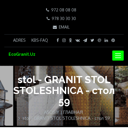
972 08 08 08
978 30 30 30
EMAIL
ADRES
KBS-FAQ
EcoGranit.Uz
NAVIG
stol - GRANIT STOL
STOLESHNICA - стол
59
ASOSIY | ГЛАВНАЯ
stol - GRANIT STOL STOLESHNICA - стол 59