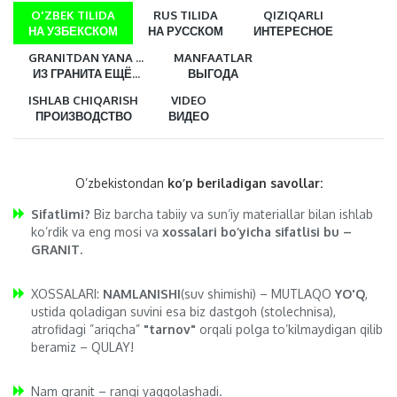
O'ZBEK TILIDA
RUS TILIDA
QIZIQARLI
НА УЗБЕКСКОМ
НА РУССКОМ
ИНТЕРЕСНОЕ
GRANITDAN YANA ...
MANFAATLAR
ИЗ ГРАНИТА ЕЩЁ...
ВЫГОДА
ISHLAB CHIQARISH
VIDEO
ПРОИЗВОДСТВО
ВИДЕО
O’zbekistondan
ko’p beriladigan savollar:
Sifatlimi?
Biz barcha tabiiy va sun’iy materiallar bilan ishlab
ko’rdik va eng mosi va
xossalari bo’yicha sifatlisi bu –
GRANIT.
XOSSALARI:
NAMLANISHI
(suv shimishi) – MUTLAQO
YO'Q
,
ustida qoladigan suvini esa biz dastgoh (stolechnisa),
atrofidagi ”ariqcha”
"tarnov"
orqali polga to’kilmaydigan qilib
beramiz – QULAY!
Nam granit – rangi yaqqolashadi.