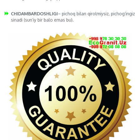
CHIDAMBARDOSHLIGI
– pichoq bilan qirolmiysiz, pichog’ingiz
sinadi (sun’iy bir balo emas bu).