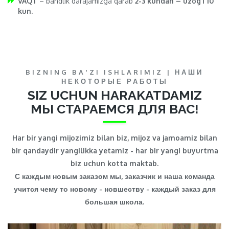
VAQT
– bandlik darajamizga qarab
2-3 kundan – uzog’i 10
kun.
BIZNING BA'ZI ISHLARIMIZ | НАШИ
НЕКОТОРЫЕ РАБОТЫ
SIZ UCHUN HARAKATDAMIZ
МЫ СТАРАЕМСЯ ДЛЯ ВАС!
Har bir yangi mijozimiz bilan biz, mijoz va jamoamiz bilan
bir qandaydir yangilikka yetamiz - har bir yangi buyurtma
biz uchun kotta maktab.
С каждым новым заказом мы, заказчик и наша команда
учится чему то новому - новшеству - каждый заказ для
большая школа.