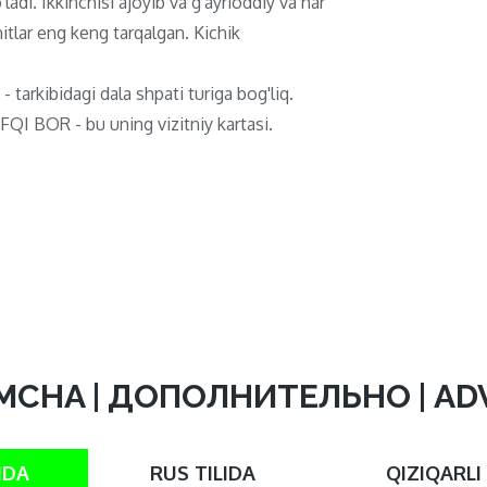
ladi. Ikkinchisi ajoyib va ​​g'ayrioddiy va har
itlar eng keng tarqalgan. Kichik
 - tarkibidagi dala shpati turiga bog'liq.
QI BOR - bu uning vizitniy kartasi.
MCHA | ДОПОЛНИТЕЛЬНО | A
IDA
RUS TILIDA
QIZIQARLI