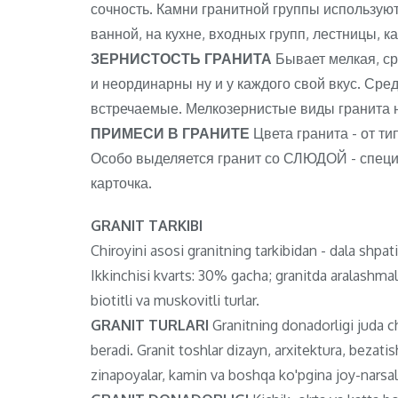
сочность. Камни гранитной группы используютс
ванной, на кухне, входных групп, лестницы, к
ЗЕРНИСТОСТЬ ГРАНИТА
Бывает мелкая, с
и неординарны ну и у каждого свой вкус. Ср
встречаемые. Мелкозернистые виды гранита 
ПРИМЕСИ В ГРАНИТЕ
Цвета гранита - от ти
Особо выделяется гранит со СЛЮДОЙ - специф
карточка.
GRANIT TARKIBI
Chiroyini asosi granitning tarkibidan - dala shpa
Ikkinchisi kvarts: 30% gacha; granitda aralashma
biotitli va muskovitli turlar.
GRANIT TURLARI
Granitning donadorligi juda chi
beradi. Granit toshlar dizayn, arxitektura, bezat
zinapoyalar, kamin va boshqa ko'pgina joy-narsala