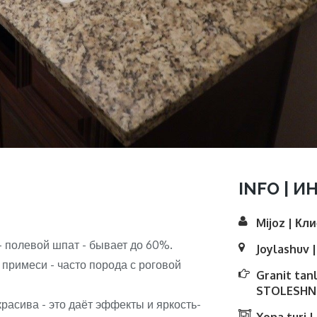
INFO | И
Mijoz | Кл
- полевой шпат - бывает до 60%.
Joylashuv 
 примеси - часто порода с роговой
Granit tan
STOLESHNI
расива - это даёт эффекты и яркость-