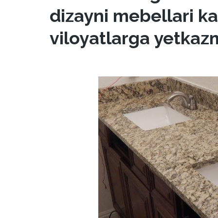
dizayni mebellari kat
viloyatlarga yetkaz