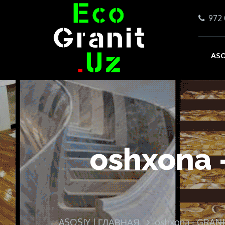
972 
ASO
oshxona 
ASOSIY | ГЛАВНАЯ
oshxona - GRAN