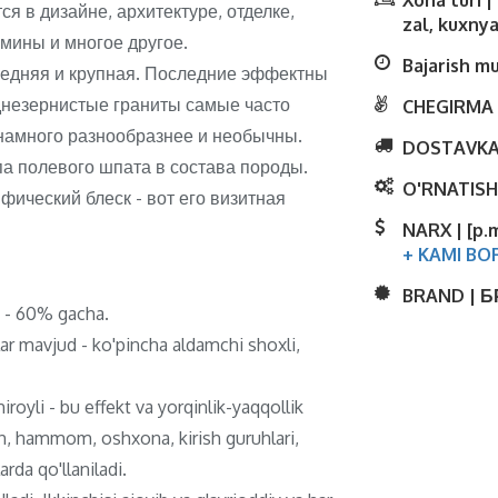
Xona turi 
я в дизайне, архитектуре, отделке,
zal, kuxnya
амины и многое другое.
Bajarish m
редняя и крупная. Последние эффектны
еднезернистые граниты самые часто
CHEGIRMA 
намного разнообразнее и необычны.
DOSTAVKA
па полевого шпата в состава породы.
O'RNATISH
ический блеск - вот его визитная
NARX | [p.
+ KAMI BO
BRAND | 
ti - 60% gacha.
lar mavjud - ko'pincha aldamchi shoxli,
royli - bu effekt va yorqinlik-yaqqollik
ish, hammom, oshxona, kirish guruhlari,
rda qo'llaniladi.