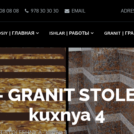
08 08 08
978 30 30 30
EMAIL
ADRE
SIY | ГЛАВНАЯ
ISHLAR | РАБОТЫ
GRANIT | ГР
- GRANIT STOL
kuxnya 4
IT STOLESHNICA - kuxnya 4