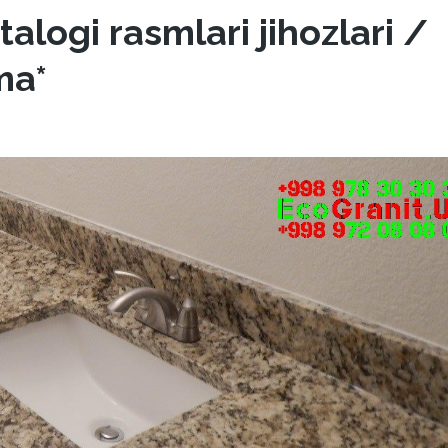
alogi rasmlari jihozlari /
ma*