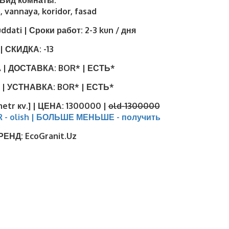
| Вид комнаты:
, vannaya, koridor, fasad
uddati | Сроки работ:
2-3 kun / дня
| СКИДКА:
-13
 | ДОСТАВКА:
BOR* | ЕСТЬ*
 | УСТНАВКА:
BOR* | ЕСТЬ*
metr кv.] | ЦЕНА:
1300000 |
old-1300000
R - olish | БОЛЬШЕ МЕНЬШЕ - получить
БРЕНД:
EcoGranit.Uz