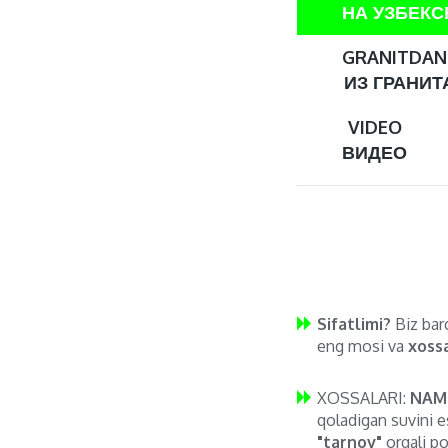
НА УЗБЕК
GRANITDAN 
ИЗ ГРАНИТА
VIDEO
ВИДЕО
Sifatlimi?
Biz barc
eng mosi va
xossa
XOSSALARI:
NAM
qoladigan suvini e
"tarnov"
orqali po