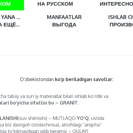
СКОМ
НА РУССКОМ
ИНТЕРЕСН
YANA ...
MANFAATLAR
ISHLAB C
 ЕЩЁ...
ВЫГОДА
ПРОИЗВ
O’zbekistondan
ko’p beriladigan savollar:
ha tabiiy va sun’iy materiallar bilan ishlab ko’rdik va
lari bo’yicha sifatlisi bu – GRANIT.
LANISHI
(suv shimishi) – MUTLAQO
YO'Q
, ustida
sa biz dastgoh (stolechnisa), atrofidagi ”ariqcha”
lga to’kilmaydigan qilib beramiz – QULAY!