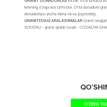
GRANIT DONADORLIGI
Kichik, o'rta va katta bo'
kimning o'ziga xos ta'mi bor. O'rta donadorli gran
donadorliysi ancha xilma-xil va g'ayrioddiy.
GRANITEDAGI ARALASHMALAR
Granit ranglari
SLYUDALI - granit ajralib turadi - O'ZGACHA SHAF
QO'SHI
O'ZBEK TIL