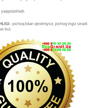
i yaqqolashadi.
LIGI
– pichoq bilan qirolmiysiz, pichog’ingiz sinadi
as bu).