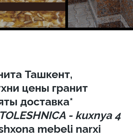
нита Ташкент,
хни цены гранит
яты доставка*
STOLESHNICA - kuxnya 4
oshxona mebeli narxi