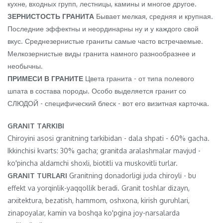
кухне, входных групп, лестницы, камины и многое другое.
ЗЕРНИСТОСТЬ ГРАНИТА
Бывает мелкая, средняя и крупная.
Последние эффектны и неординарны ну и у каждого свой
вкус. Среднезернистые граниты самые часто встречаемые.
Мелкозернистые виды гранита намного разнообразнее и
необычны.
ПРИМЕСИ В ГРАНИТЕ
Цвета гранита - от типа полевого
шпата в состава породы. Особо выделяется гранит со
СЛЮДОЙ - специфический блеск - вот его визитная карточка.
GRANIT TARKIBI
Chiroyini asosi granitning tarkibidan - dala shpati - 60% gacha.
Ikkinchisi kvarts: 30% gacha; granitda aralashmalar mavjud -
ko'pincha aldamchi shoxli, biotitli va muskovitli turlar.
GRANIT TURLARI
Granitning donadorligi juda chiroyli - bu
effekt va yorqinlik-yaqqollik beradi. Granit toshlar dizayn,
arxitektura, bezatish, hammom, oshxona, kirish guruhlari,
zinapoyalar, kamin va boshqa ko'pgina joy-narsalarda