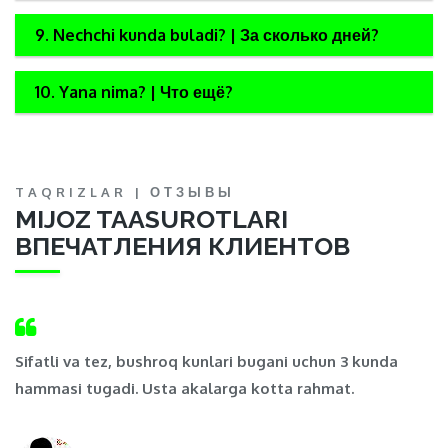
9. Nechchi kunda buladi? | За сколько дней?
10. Yana nima? | Что ещё?
TAQRIZLAR | ОТЗЫВЫ
MIJOZ TAASUROTLARI
ВПЕЧАТЛЕНИЯ КЛИЕНТОВ
,
Sifatli va tez, bushroq kunlari bugani uchun 3 kunda
Ma
hammasi tugadi. Usta akalarga kotta rahmat.
t