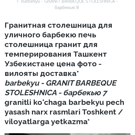
barbekyu - GRANIT BARBEQUE STOLESHNICA -
барбекью 8
Гранитная столешница для
уличного барбекю печь
столешница гранит для
темперирования Ташкент
Узбекистане цена фото -
вилояты доставка*
barbekyu - GRANIT BARBEQUE
STOLESHNICA - барбекью 7
granitli ko'chaga barbekyu pech
yasash narx rasmlari Toshkent /
viloyatlarga yetkazma*