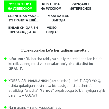
O'ZBEK TILIDA
RUS TILIDA
QIZIQARLI
НА УЗБЕКСКОМ
НА РУССКОМ
ИНТЕРЕСНОЕ
GRANITDAN YANA ...
MANFAATLAR
ИЗ ГРАНИТА ЕЩЁ...
ВЫГОДА
ISHLAB CHIQARISH
VIDEO
ПРОИЗВОДСТВО
ВИДЕО
O’zbekistondan
ko’p beriladigan savollar:
Sifatlimi?
Biz barcha tabiiy va sun’iy materiallar bilan ishlab
ko’rdik va eng mosi va
xossalari bo’yicha sifatlisi bu –
GRANIT.
XOSSALARI:
NAMLANISHI
(suv shimishi) – MUTLAQO
YO'Q
,
ustida qoladigan suvini esa biz dastgoh (stolechnisa),
atrofidagi ”ariqcha”
"tarnov"
orqali polga to’kilmaydigan qilib
beramiz – QULAY!
Nam granit – rangi yaqqolashadi.