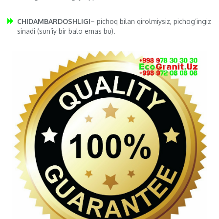
CHIDAMBARDOSHLIGI
– pichoq bilan qirolmiysiz, pichog’ingiz
sinadi (sun’iy bir balo emas bu).