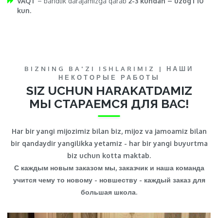
VAQT
– bandlik darajamizga qarab
2-3 kundan – uzog’i 10
kun.
BIZNING BA'ZI ISHLARIMIZ | НАШИ
НЕКОТОРЫЕ РАБОТЫ
SIZ UCHUN HARAKATDAMIZ
МЫ СТАРАЕМСЯ ДЛЯ ВАС!
Har bir yangi mijozimiz bilan biz, mijoz va jamoamiz bilan
bir qandaydir yangilikka yetamiz - har bir yangi buyurtma
biz uchun kotta maktab.
С каждым новым заказом мы, заказчик и наша команда
учится чему то новому - новшеству - каждый заказ для
большая школа.