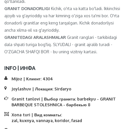
qo'llaniladi.
GRANIT DONADORLIGI
Kichik, o'rta va katta bo'ladi. Ikkinchisi
ajoyib va ​​g'ayrioddiy va har kimning o'ziga xos ta'mi bor. O'rta
donadorli granitlar eng keng tarqalgan. Kichik donadorliysi
ancha xilma-xil va g'ayrioddiy.
GRANITEDAGI ARALASHMALAR
Granit ranglari - tarkibidagi
dala shpati turiga bog'liq. SLYUDALI - granit ajralib turadi -
O'ZGACHA SHAFQI BOR - bu uning vizitniy kartasi.
INFO | ИНФА
Mijoz | Клиент:
4304
Joylashuv | Локация:
Sirdaryo
Granit tanlovi | Выбор гранита:
barbekyu - GRANIT
BARBEQUE STOLESHNICA - барбекью 8
Xona turi | Вид комнаты:
zal, kuxnya, vannaya, koridor, fasad