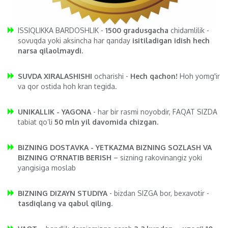
ISSIQLIKKA BARDOSHLIK -
1500 gradusgacha
chidamlilik -
sovuqda yoki aksincha har qanday
isitiladigan idish hech
narsa qilaolmaydi.
SUVDA XIRALASHISHI
ocharishi -
Hech qachon!
Hoh yomg'ir
va qor ostida hoh kran tegida.
UNIKALLIK - YAGONA
- har bir rasmi noyobdir, FAQAT SIZDA
tabiat qo’li
50 mln yil davomida chizgan.
BIZNING DOSTAVKA - YETKAZMA BIZNING SOZLASH VA
BIZNING O'RNATIB BERISH
– sizning rakovinangiz yoki
yangisiga moslab
BIZNING DIZAYN STUDIYA
- bizdan SIZGA bor, bexavotir -
tasdiqlang va qabul qiling
.