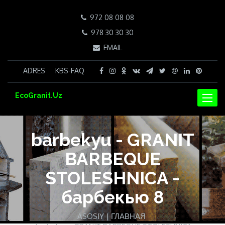
972 08 08 08
978 30 30 30
EMAIL
ADRES
KBS-FAQ
EcoGranit.Uz
NAVIG
barbekyu - GRANIT
BARBEQUE
STOLESHNICA -
барбекью 8
ASOSIY | ГЛАВНАЯ