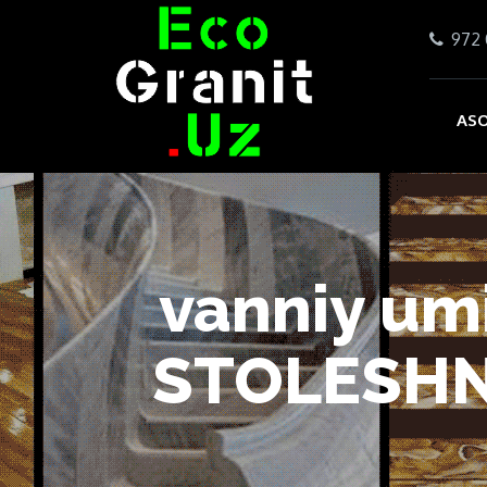
972 
ASO
vanniy um
STOLESHN