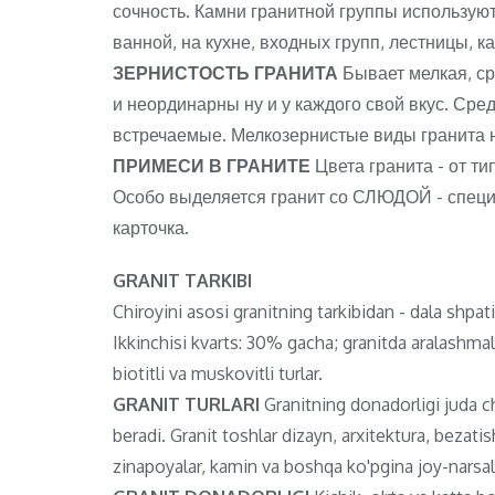
сочность. Камни гранитной группы используютс
ванной, на кухне, входных групп, лестницы, к
ЗЕРНИСТОСТЬ ГРАНИТА
Бывает мелкая, с
и неординарны ну и у каждого свой вкус. Ср
встречаемые. Мелкозернистые виды гранита 
ПРИМЕСИ В ГРАНИТЕ
Цвета гранита - от ти
Особо выделяется гранит со СЛЮДОЙ - специф
карточка.
GRANIT TARKIBI
Chiroyini asosi granitning tarkibidan - dala shpa
Ikkinchisi kvarts: 30% gacha; granitda aralashma
biotitli va muskovitli turlar.
GRANIT TURLARI
Granitning donadorligi juda chi
beradi. Granit toshlar dizayn, arxitektura, bezat
zinapoyalar, kamin va boshqa ko'pgina joy-narsala