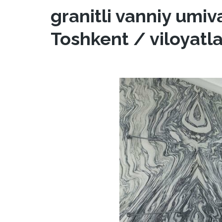
granitli vanniy umiv
Toshkent / viloyatl