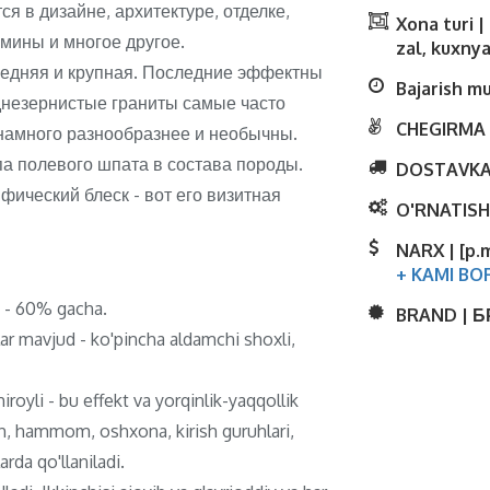
я в дизайне, архитектуре, отделке,
Xona turi 
амины и многое другое.
zal, kuxnya
редняя и крупная. Последние эффектны
Bajarish m
еднезернистые граниты самые часто
CHEGIRMA 
намного разнообразнее и необычны.
па полевого шпата в состава породы.
DOSTAVKA
ический блеск - вот его визитная
O'RNATISH
NARX | [p.
+ KAMI BO
ti - 60% gacha.
BRAND | 
lar mavjud - ko'pincha aldamchi shoxli,
royli - bu effekt va yorqinlik-yaqqollik
ish, hammom, oshxona, kirish guruhlari,
rda qo'llaniladi.