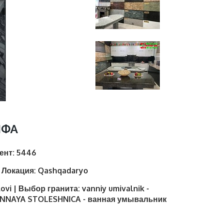
НФА
иент:
5446
| Локация:
Qashqadaryo
lovi | Выбор гранита:
vanniy umivalnik -
NNAYA STOLESHNICA - ванная умывальник