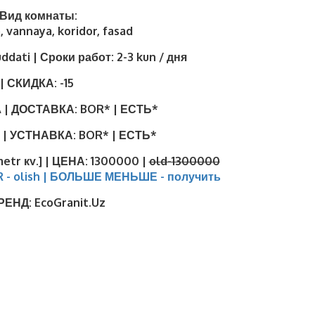
| Вид комнаты:
, vannaya, koridor, fasad
uddati | Сроки работ:
2-3 kun / дня
| СКИДКА:
-15
 | ДОСТАВКА:
BOR* | ЕСТЬ*
 | УСТНАВКА:
BOR* | ЕСТЬ*
metr кv.] | ЦЕНА:
1300000 |
old-1300000
R - olish | БОЛЬШЕ МЕНЬШЕ - получить
БРЕНД:
EcoGranit.Uz