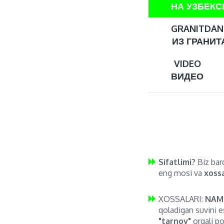
НА УЗБЕК
GRANITDAN 
ИЗ ГРАНИТА
VIDEO
ВИДЕО
Sifatlimi?
Biz barc
eng mosi va
xossa
XOSSALARI:
NAM
qoladigan suvini e
"tarnov"
orqali po