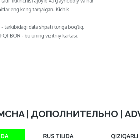
ladi. Ikkinchisi ajoyib va ​​g'ayrioddiy va har
itlar eng keng tarqalgan. Kichik
 - tarkibidagi dala shpati turiga bog'liq.
QI BOR - bu uning vizitniy kartasi.
MCHA | ДОПОЛНИТЕЛЬНО | A
IDA
RUS TILIDA
QIZIQARLI