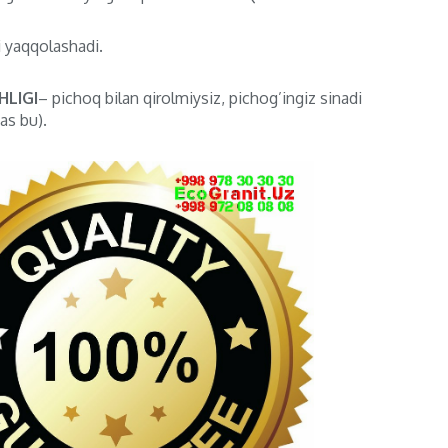
i yaqqolashadi.
LIGI
– pichoq bilan qirolmiysiz, pichog’ingiz sinadi
as bu).