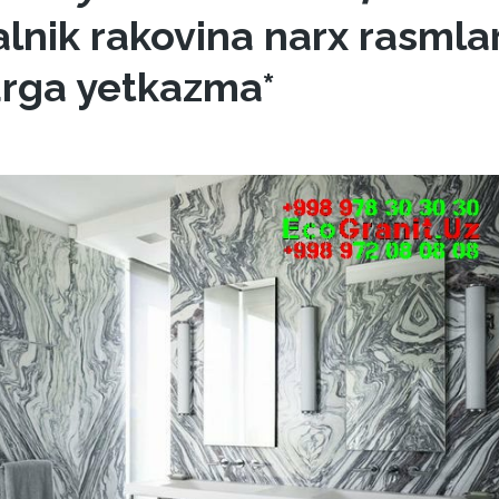
alnik rakovina narx rasmlar
arga yetkazma*