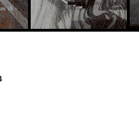
ик 14
з
*