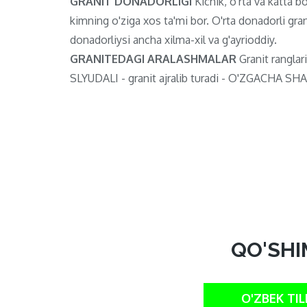
GRANIT DONADORLIGI
Kichik, o'rta va katta bo'
kimning o'ziga xos ta'mi bor. O'rta donadorli gran
donadorliysi ancha xilma-xil va g'ayrioddiy.
GRANITEDAGI ARALASHMALAR
Granit ranglari
SLYUDALI - granit ajralib turadi - O'ZGACHA SHAF
QO'SHI
O'ZBEK TIL