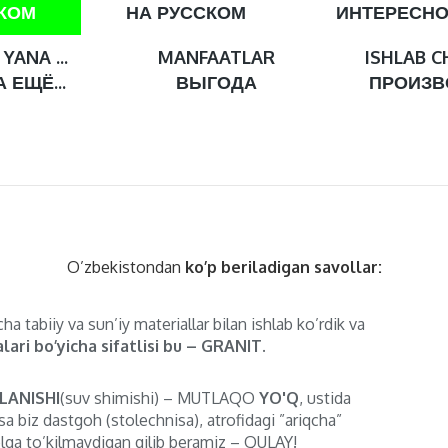
СКОМ
НА РУССКОМ
ИНТЕРЕСН
YANA ...
MANFAATLAR
ISHLAB C
 ЕЩЁ...
ВЫГОДА
ПРОИЗВ
O’zbekistondan
ko’p beriladigan savollar:
ha tabiiy va sun’iy materiallar bilan ishlab ko’rdik va
lari bo’yicha sifatlisi bu – GRANIT.
LANISHI
(suv shimishi) – MUTLAQO
YO'Q
, ustida
sa biz dastgoh (stolechnisa), atrofidagi ”ariqcha”
lga to’kilmaydigan qilib beramiz – QULAY!