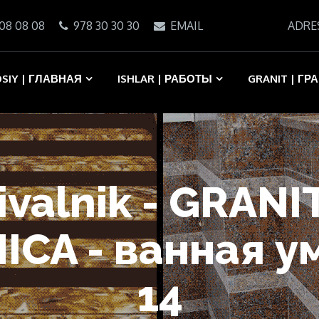
08 08 08
978 30 30 30
EMAIL
ADRE
SIY | ГЛАВНАЯ
ISHLAR | РАБОТЫ
GRANIT | ГР
ivalnik - GRAN
ICA - ванная у
14