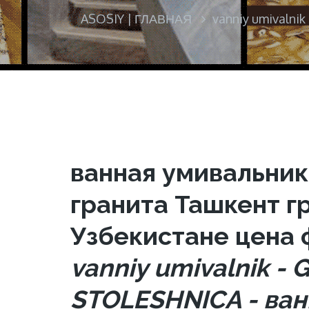
ASOSIY | ГЛАВНАЯ
vanniy umivalni
ванная умивальник
гранита Ташкент г
Узбекистане цена 
vanniy umivalnik -
STOLESHNICA - ван