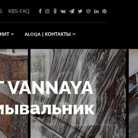
S
KBS-FAQ
АНИТ
ALOQA | КОНТАКТЫ
IT VANNAYA
мывальник