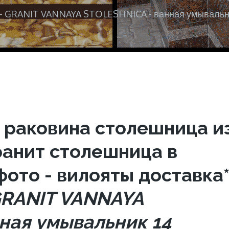
k - GRANIT VANNAYA STOLESHNICA - ванная умывальн
 раковина столешница и
ранит столешница в
фото - вилояты доставка
 GRANIT VANNAYA
ная умывальник 14