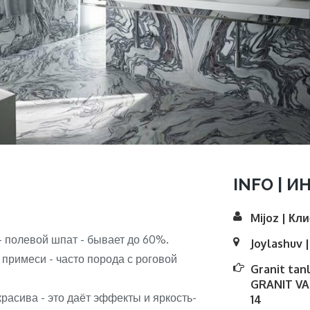
INFO | И
Mijoz | Кл
- полевой шпат - бывает до 60%.
Joylashuv 
 примеси - часто порода с роговой
Granit tan
GRANIT VA
расива - это даёт эффекты и яркость-
14