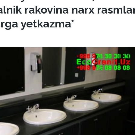
alnik rakovina narx rasmlar
arga yetkazma*