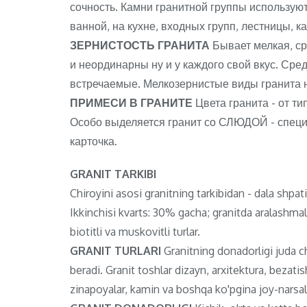
сочность. Камни гранитной группы используютс
ванной, на кухне, входных групп, лестницы, к
ЗЕРНИСТОСТЬ ГРАНИТА
Бывает мелкая, с
и неординарны ну и у каждого свой вкус. Ср
встречаемые. Мелкозернистые виды гранита 
ПРИМЕСИ В ГРАНИТЕ
Цвета гранита - от ти
Особо выделяется гранит со СЛЮДОЙ - специф
карточка.
GRANIT TARKIBI
Chiroyini asosi granitning tarkibidan - dala shpa
Ikkinchisi kvarts: 30% gacha; granitda aralashma
biotitli va muskovitli turlar.
GRANIT TURLARI
Granitning donadorligi juda chi
beradi. Granit toshlar dizayn, arxitektura, bezat
zinapoyalar, kamin va boshqa ko'pgina joy-narsala