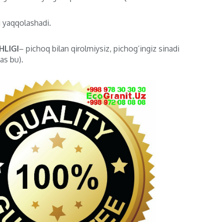
i yaqqolashadi.
LIGI
– pichoq bilan qirolmiysiz, pichog’ingiz sinadi
as bu).