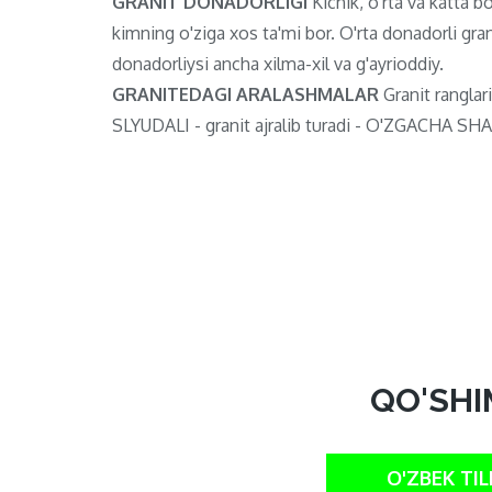
GRANIT DONADORLIGI
Kichik, o'rta va katta bo'
kimning o'ziga xos ta'mi bor. O'rta donadorli gran
donadorliysi ancha xilma-xil va g'ayrioddiy.
GRANITEDAGI ARALASHMALAR
Granit ranglari
SLYUDALI - granit ajralib turadi - O'ZGACHA SHAF
QO'SHI
O'ZBEK TIL