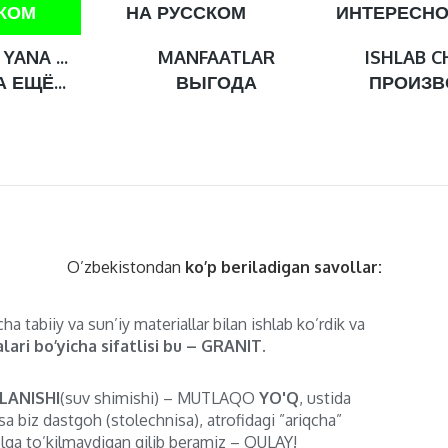
СКОМ
НА РУССКОМ
ИНТЕРЕСН
YANA ...
MANFAATLAR
ISHLAB C
 ЕЩЁ...
ВЫГОДА
ПРОИЗВ
O’zbekistondan
ko’p beriladigan savollar:
ha tabiiy va sun’iy materiallar bilan ishlab ko’rdik va
lari bo’yicha sifatlisi bu – GRANIT.
LANISHI
(suv shimishi) – MUTLAQO
YO'Q
, ustida
sa biz dastgoh (stolechnisa), atrofidagi ”ariqcha”
lga to’kilmaydigan qilib beramiz – QULAY!