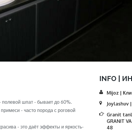
INFO | И
Mijoz | Кл
- полевой шпат - бывает до 60%.
Joylashuv 
 примеси - часто порода с роговой
Granit tan
GRANIT VA
расива - это даёт эффекты и яркость-
48