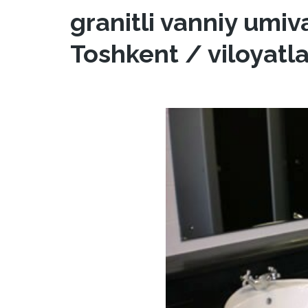
granitli vanniy umiv
Toshkent / viloyatl