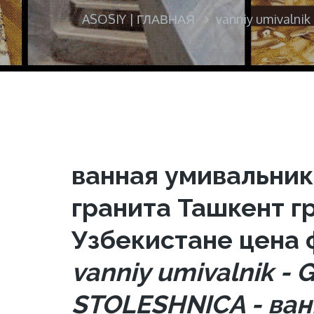
ASOSIY | ГЛАВНАЯ
vanniy umivalni
ванная умивальник
гранита Ташкент г
Узбекистане цена 
vanniy umivalnik -
STOLESHNICA - ван