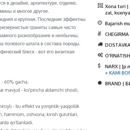
я в дизайне, архитектуре, отделке,
Xona turi 
амины и многое другое.
zal, kuxnya
редняя и крупная. Последние эффектны
Bajarish m
еднезернистые граниты самые часто
CHEGIRMA 
намного разнообразнее и необычны.
па полевого шпата в состава породы.
DOSTAVKA
ический блеск - вот его визитная
O'RNATISH
NARX | [p.
+ KAMI BO
ti - 60% gacha.
BRAND | 
lar mavjud - ko'pincha aldamchi shoxli,
royli - bu effekt va yorqinlik-yaqqollik
ish, hammom, oshxona, kirish guruhlari,
rda qo'llaniladi.