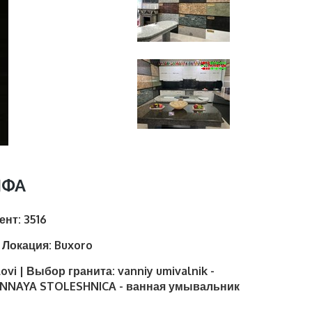
НФА
иент:
3516
| Локация:
Buxoro
lovi | Выбор гранита:
vanniy umivalnik -
NNAYA STOLESHNICA - ванная умывальник