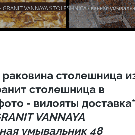
k - GRANIT VANNAYA STOLESHNICA - ванная умывальн
 раковина столешница и
ранит столешница в
фото - вилояты доставка
 GRANIT VANNAYA
ная умывальник 48