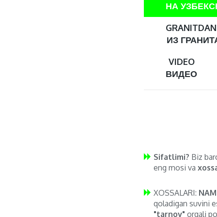
НА УЗБЕК
GRANITDAN 
ИЗ ГРАНИТА
VIDEO
ВИДЕО
Sifatlimi?
Biz barc
eng mosi va
xossa
XOSSALARI:
NAM
qoladigan suvini e
"tarnov"
orqali po