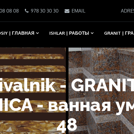
08 08 08
978 30 30 30
EMAIL
ADRE
SIY | ГЛАВНАЯ
ISHLAR | РАБОТЫ
GRANIT | ГР
ivalnik - GRAN
ICA - ванная у
48