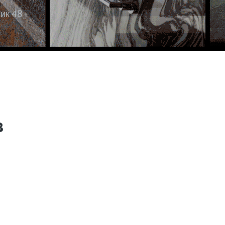
ик 48
з
*