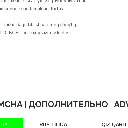
ladi. Ikkinchisi ajoyib va ​​g'ayrioddiy va har
itlar eng keng tarqalgan. Kichik
 - tarkibidagi dala shpati turiga bog'liq.
QI BOR - bu uning vizitniy kartasi.
MCHA | ДОПОЛНИТЕЛЬНО | A
IDA
RUS TILIDA
QIZIQARLI