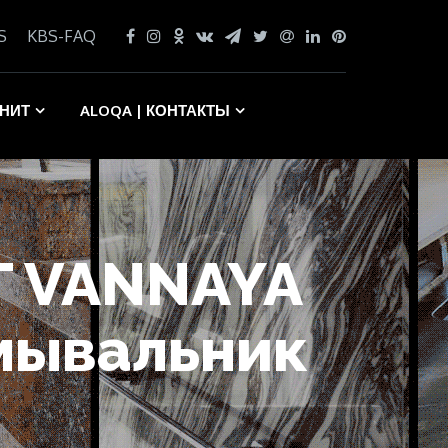
S
KBS-FAQ
АНИТ
ALOQA | КОНТАКТЫ
IT VANNAYA
мывальник