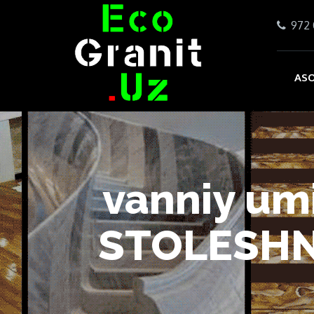
972 
ASO
vanniy um
STOLESHN