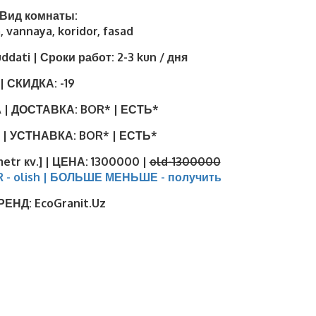
| Вид комнаты:
, vannaya, koridor, fasad
uddati | Сроки работ:
2-3 kun / дня
| СКИДКА:
-19
 | ДОСТАВКА:
BOR* | ЕСТЬ*
 | УСТНАВКА:
BOR* | ЕСТЬ*
metr кv.] | ЦЕНА:
1300000 |
old-1300000
R - olish | БОЛЬШЕ МЕНЬШЕ - получить
БРЕНД:
EcoGranit.Uz