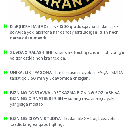
ISSIQLIKKA BARDOSHLIK -
1500 gradusgacha
chidamlilik -
sovuqda yoki aksincha har qanday
isitiladigan idish hech
narsa qilaolmaydi.
SUVDA XIRALASHISHI
ocharishi -
Hech qachon!
Hoh yomg'ir
va qor ostida hoh kran tegida.
UNIKALLIK - YAGONA
- har bir rasmi noyobdir, FAQAT SIZDA
tabiat qo’li
50 mln yil davomida chizgan.
BIZNING DOSTAVKA - YETKAZMA BIZNING SOZLASH VA
BIZNING O'RNATIB BERISH
– sizning rakovinangiz yoki
yangisiga moslab
BIZNING DIZAYN STUDIYA
- bizdan SIZGA bor, bexavotir -
tasdiqlang va qabul qiling
.