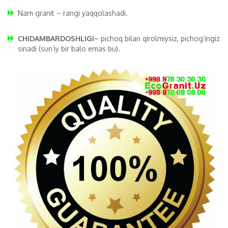
Nam granit – rangi yaqqolashadi.
CHIDAMBARDOSHLIGI
– pichoq bilan qirolmiysiz, pichog’ingiz
sinadi (sun’iy bir balo emas bu).