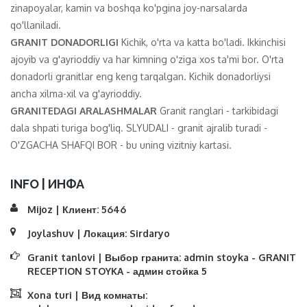
zinapoyalar, kamin va boshqa ko'pgina joy-narsalarda
qo'llaniladi.
GRANIT DONADORLIGI
Kichik, o'rta va katta bo'ladi. Ikkinchisi
ajoyib va ​​g'ayrioddiy va har kimning o'ziga xos ta'mi bor. O'rta
donadorli granitlar eng keng tarqalgan. Kichik donadorliysi
ancha xilma-xil va g'ayrioddiy.
GRANITEDAGI ARALASHMALAR
Granit ranglari - tarkibidagi
dala shpati turiga bog'liq. SLYUDALI - granit ajralib turadi -
O'ZGACHA SHAFQI BOR - bu uning vizitniy kartasi.
INFO | ИНФА
Mijoz | Клиент:
5646
Joylashuv | Локация:
Sirdaryo
Granit tanlovi | Выбор гранита:
admin stoyka - GRANIT
RECEPTION STOYKA - админ стойка 5
Xona turi | Вид комнаты: