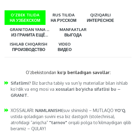
O'ZBEK TILIDA
RUS TILIDA
QIZIQARLI
НА УЗБЕКСКОМ
НА РУССКОМ
ИНТЕРЕСНОЕ
GRANITDAN YANA ...
MANFAATLAR
ИЗ ГРАНИТА ЕЩЁ...
ВЫГОДА
ISHLAB CHIQARISH
VIDEO
ПРОИЗВОДСТВО
ВИДЕО
O’zbekistondan
ko’p beriladigan savollar:
Sifatlimi?
Biz barcha tabiiy va sun’iy materiallar bilan ishlab
ko’rdik va eng mosi va
xossalari bo’yicha sifatlisi bu –
GRANIT.
XOSSALARI:
NAMLANISHI
(suv shimishi) – MUTLAQO
YO'Q
,
ustida qoladigan suvini esa biz dastgoh (stolechnisa),
atrofidagi ”ariqcha”
"tarnov"
orqali polga to’kilmaydigan qilib
beramiz – QULAY!