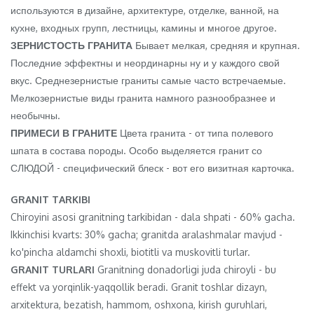
используются в дизайне, архитектуре, отделке, ванной, на
кухне, входных групп, лестницы, камины и многое другое.
ЗЕРНИСТОСТЬ ГРАНИТА
Бывает мелкая, средняя и крупная.
Последние эффектны и неординарны ну и у каждого свой
вкус. Среднезернистые граниты самые часто встречаемые.
Мелкозернистые виды гранита намного разнообразнее и
необычны.
ПРИМЕСИ В ГРАНИТЕ
Цвета гранита - от типа полевого
шпата в состава породы. Особо выделяется гранит со
СЛЮДОЙ - специфический блеск - вот его визитная карточка.
GRANIT TARKIBI
Chiroyini asosi granitning tarkibidan - dala shpati - 60% gacha.
Ikkinchisi kvarts: 30% gacha; granitda aralashmalar mavjud -
ko'pincha aldamchi shoxli, biotitli va muskovitli turlar.
GRANIT TURLARI
Granitning donadorligi juda chiroyli - bu
effekt va yorqinlik-yaqqollik beradi. Granit toshlar dizayn,
arxitektura, bezatish, hammom, oshxona, kirish guruhlari,