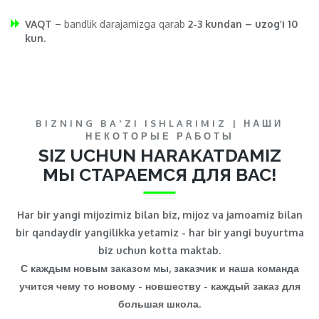
VAQT
– bandlik darajamizga qarab
2-3 kundan – uzog’i 10
kun.
BIZNING BA'ZI ISHLARIMIZ | НАШИ
НЕКОТОРЫЕ РАБОТЫ
SIZ UCHUN HARAKATDAMIZ
МЫ СТАРАЕМСЯ ДЛЯ ВАС!
Har bir yangi mijozimiz bilan biz, mijoz va jamoamiz bilan
bir qandaydir yangilikka yetamiz - har bir yangi buyurtma
biz uchun kotta maktab.
С каждым новым заказом мы, заказчик и наша команда
учится чему то новому - новшеству - каждый заказ для
большая школа.