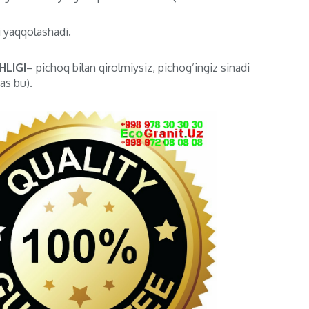
i yaqqolashadi.
LIGI
– pichoq bilan qirolmiysiz, pichog’ingiz sinadi
as bu).