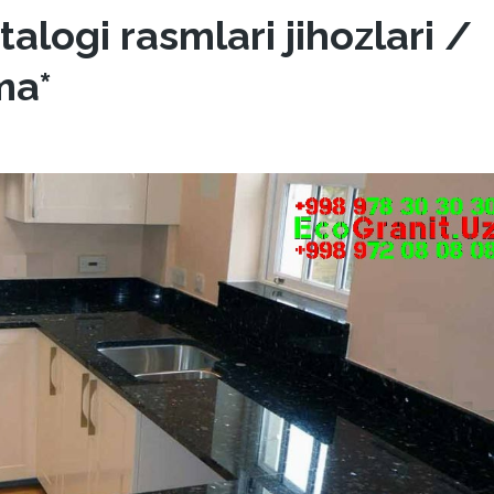
alogi rasmlari jihozlari /
ma*