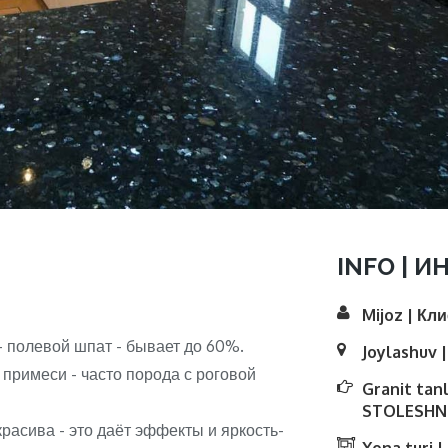
INFO | И
Mijoz | Кл
- полевой шпат - бывает до 60%.
Joylashuv 
 примеси - часто порода с роговой
Granit tan
STOLESHNI
расива - это даёт эффекты и яркость-