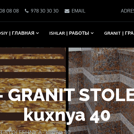
08 08 08
978 30 30 30
EMAIL
ADRE
SIY | ГЛАВНАЯ
ISHLAR | РАБОТЫ
GRANIT | ГР
- GRANIT STOL
kuxnya 40
IT STOLESHNICA - kuxnya 40