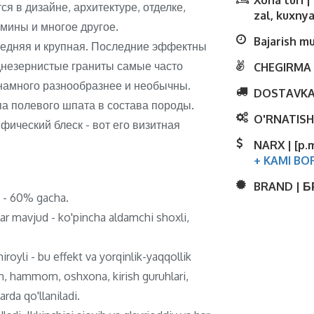
Xona turi 
я в дизайне, архитектуре, отделке,
zal, kuxnya
амины и многое другое.
Bajarish m
редняя и крупная. Последние эффектны
еднезернистые граниты самые часто
CHEGIRMA 
намного разнообразнее и необычны.
DOSTAVKA
па полевого шпата в состава породы.
O'RNATISH
ический блеск - вот его визитная
NARX | [p.
+ KAMI BO
BRAND | 
ti - 60% gacha.
lar mavjud - ko'pincha aldamchi shoxli,
royli - bu effekt va yorqinlik-yaqqollik
ish, hammom, oshxona, kirish guruhlari,
rda qo'llaniladi.