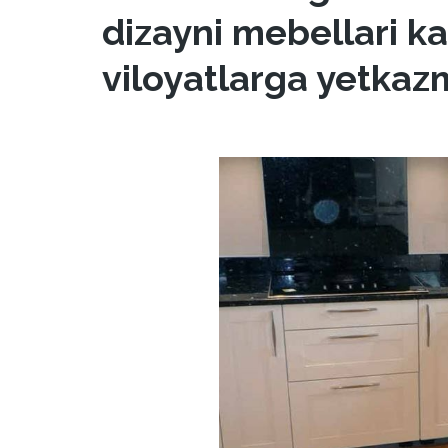
dizayni mebellari kat
viloyatlarga yetkaz