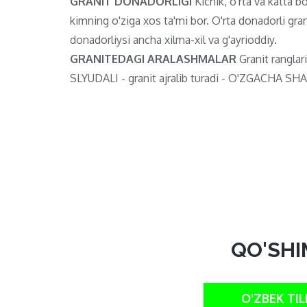
GRANIT DONADORLIGI
Kichik, o'rta va katta bo'
kimning o'ziga xos ta'mi bor. O'rta donadorli gran
donadorliysi ancha xilma-xil va g'ayrioddiy.
GRANITEDAGI ARALASHMALAR
Granit ranglari
SLYUDALI - granit ajralib turadi - O'ZGACHA SHAF
QO'SHI
O'ZBEK TIL