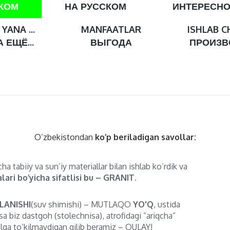
СКОМ
НА РУССКОМ
ИНТЕРЕСН
YANA ...
MANFAATLAR
ISHLAB C
 ЕЩЁ...
ВЫГОДА
ПРОИЗВ
O’zbekistondan
ko’p beriladigan savollar:
ha tabiiy va sun’iy materiallar bilan ishlab ko’rdik va
lari bo’yicha sifatlisi bu – GRANIT.
LANISHI
(suv shimishi) – MUTLAQO
YO'Q
, ustida
sa biz dastgoh (stolechnisa), atrofidagi ”ariqcha”
lga to’kilmaydigan qilib beramiz – QULAY!