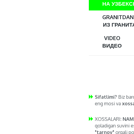
НА УЗБЕК
GRANITDAN 
ИЗ ГРАНИТА
VIDEO
ВИДЕО
Sifatlimi?
Biz barc
eng mosi va
xossa
XOSSALARI:
NAM
qoladigan suvini e
"tarnov"
orqali po