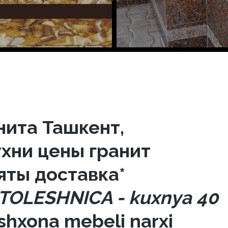
нита Ташкент,
хни цены гранит
яты доставка*
STOLESHNICA - kuxnya 40
oshxona mebeli narxi