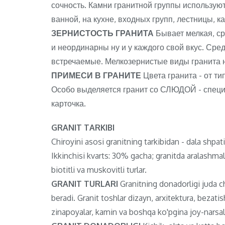
сочность. Камни гранитной группы используютс
ванной, на кухне, входных групп, лестницы, к
ЗЕРНИСТОСТЬ ГРАНИТА
Бывает мелкая, с
и неординарны ну и у каждого свой вкус. Ср
встречаемые. Мелкозернистые виды гранита 
ПРИМЕСИ В ГРАНИТЕ
Цвета гранита - от ти
Особо выделяется гранит со СЛЮДОЙ - специф
карточка.
GRANIT TARKIBI
Chiroyini asosi granitning tarkibidan - dala shpa
Ikkinchisi kvarts: 30% gacha; granitda aralashma
biotitli va muskovitli turlar.
GRANIT TURLARI
Granitning donadorligi juda chi
beradi. Granit toshlar dizayn, arxitektura, bezat
zinapoyalar, kamin va boshqa ko'pgina joy-narsala