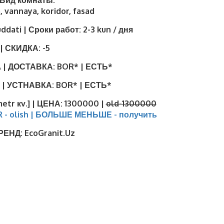
| Вид комнаты:
, vannaya, koridor, fasad
uddati | Сроки работ:
2-3 kun / дня
| СКИДКА:
-5
 | ДОСТАВКА:
BOR* | ЕСТЬ*
 | УСТНАВКА:
BOR* | ЕСТЬ*
metr кv.] | ЦЕНА:
1300000 |
old-1300000
R - olish | БОЛЬШЕ МЕНЬШЕ - получить
БРЕНД:
EcoGranit.Uz