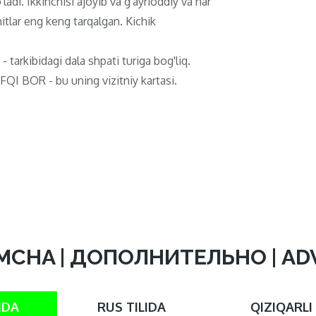
ladi. Ikkinchisi ajoyib va ​​g'ayrioddiy va har
itlar eng keng tarqalgan. Kichik
 - tarkibidagi dala shpati turiga bog'liq.
QI BOR - bu uning vizitniy kartasi.
MCHA | ДОПОЛНИТЕЛЬНО | A
IDA
RUS TILIDA
QIZIQARLI