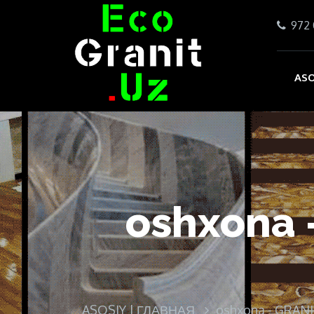
972 
ASO
oshxona 
ASOSIY | ГЛАВНАЯ
oshxona - GRAN