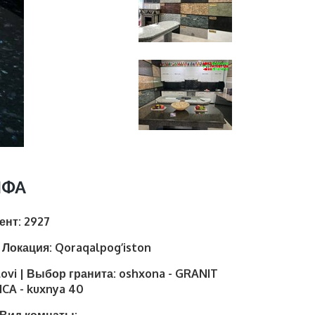
НФА
иент:
2927
| Локация:
Qoraqalpog’iston
lovi | Выбор гранита:
oshxona - GRANIT
CA - kuxnya 40