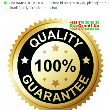
CHIDAMBARDOSHLIGI
– pichoq bilan qirolmiysiz, pichog’ingiz
sinadi (sun’iy bir balo emas bu).