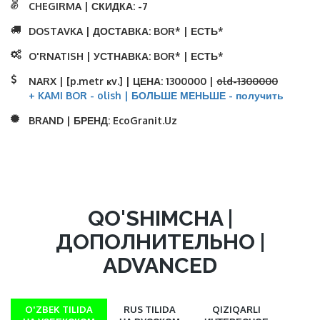
CHEGIRMA | СКИДКА:
-7
DOSTAVKA | ДОСТАВКА:
BOR* | ЕСТЬ*
O'RNATISH | УСТНАВКА:
BOR* | ЕСТЬ*
NARX | [p.metr кv.] | ЦЕНА:
1300000 |
old-1300000
+ KAMI BOR - olish | БОЛЬШЕ МЕНЬШЕ - получить
BRAND | БРЕНД:
EcoGranit.Uz
QO'SHIMCHA |
ДОПОЛНИТЕЛЬНО |
ADVANCED
O'ZBEK TILIDA
RUS TILIDA
QIZIQARLI