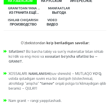
НА УЗБЕКСКОМ
НА РУССКОМ
ИНТЕРЕСНОЕ
GRANITDAN YANA ...
MANFAATLAR
ИЗ ГРАНИТА ЕЩЁ...
ВЫГОДА
ISHLAB CHIQARISH
VIDEO
ПРОИЗВОДСТВО
ВИДЕО
O’zbekistondan
ko’p beriladigan savollar:
Sifatlimi?
Biz barcha tabiiy va sun’iy materiallar bilan ishlab
ko’rdik va eng mosi va
xossalari bo’yicha sifatlisi bu –
GRANIT.
XOSSALARI:
NAMLANISHI
(suv shimishi) – MUTLAQO
YO'Q
,
ustida qoladigan suvini esa biz dastgoh (stolechnisa),
atrofidagi ”ariqcha”
"tarnov"
orqali polga to’kilmaydigan qilib
beramiz – QULAY!
Nam granit – rangi yaqqolashadi.