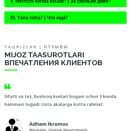
9. Nechchi kunda buladi? | За сколько дней?
10. Yana nima? | Что ещё?
TAQRIZLAR | ОТЗЫВЫ
MIJOZ TAASUROTLARI
ВПЕЧАТЛЕНИЯ КЛИЕНТОВ
,
Sifatli va tez, bushroq kunlari bugani uchun 3 kunda
Ma
hammasi tugadi. Usta akalarga kotta rahmat.
t
Adham Ikromov
Menedjer, Qurilish departamenti