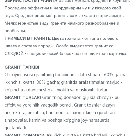
ЗЕРНИСТОСТЬ ГРАНИТА
Бывает мелкая, средняя и крупная.
Последние эффектны и неординарны ну и у каждого свой
вкус. Среднезернистые граниты самые часто встречаемые.
Мелкозернистые виды гранита намного разнообразнее и
необычны.
ПРИМЕСИ В ГРАНИТЕ
Цвета гранита - от типа полевого
шпата в состава породы. Особо выделяется гранит со
СЛЮДОЙ - специфический блеск - вот его визитная карточка.
GRANIT TARKIBI
Chiroyini asosi granitning tarkibidan - dala shpati - 60% gacha.
Ikkinchisi kvarts: 30% gacha; granitda aralashmalar mavjud -
ko'pincha aldamchi shoxli, biotitli va muskovitli turlar.
GRANIT TURLARI
Granitning donadorligi juda chiroyli - bu
effekt va yorqinlik-yaqqollik beradi. Granit toshlar dizayn,
arxitektura, bezatish, hammom, oshxona, kirish guruhlari,
zinapoyalar, kamin va boshqa ko'pgina joy-narsalarda
qo'llaniladi.
GRANIT DONADORLIGI
Kichik, o'rta va katta bo'ladi. Ikkinchisi