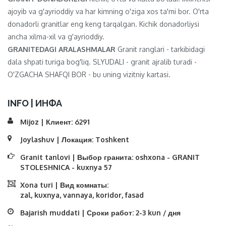
ajoyib va ​​g'ayrioddiy va har kimning o'ziga xos ta'mi bor. O'rta
donadorli granitlar eng keng tarqalgan. Kichik donadorliysi
ancha xilma-xil va g'ayrioddiy.
GRANITEDAGI ARALASHMALAR
Granit ranglari - tarkibidagi
dala shpati turiga bog'liq. SLYUDALI - granit ajralib turadi -
O'ZGACHA SHAFQI BOR - bu uning vizitniy kartasi.
INFO | ИНФА
Mijoz | Клиент:
6291
Joylashuv | Локация:
Toshkent
Granit tanlovi | Выбор гранита:
oshxona - GRANIT
STOLESHNICA - kuxnya 57
Xona turi | Вид комнаты:
zal, kuxnya, vannaya, koridor, fasad
Bajarish muddati | Сроки работ:
2-3 kun / дня