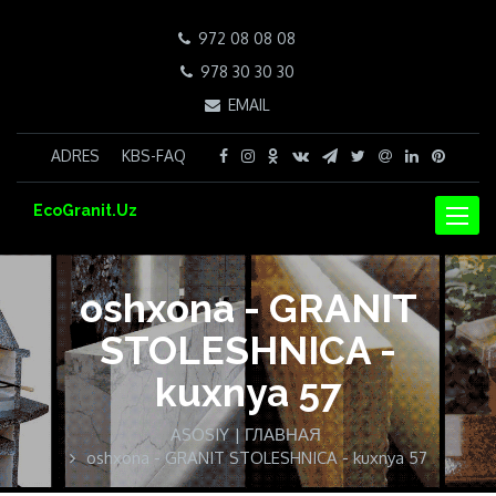
972 08 08 08
978 30 30 30
EMAIL
ADRES
KBS-FAQ
EcoGranit.Uz
NAVIG
oshxona - GRANIT
STOLESHNICA -
kuxnya 57
ASOSIY | ГЛАВНАЯ
oshxona - GRANIT STOLESHNICA - kuxnya 57