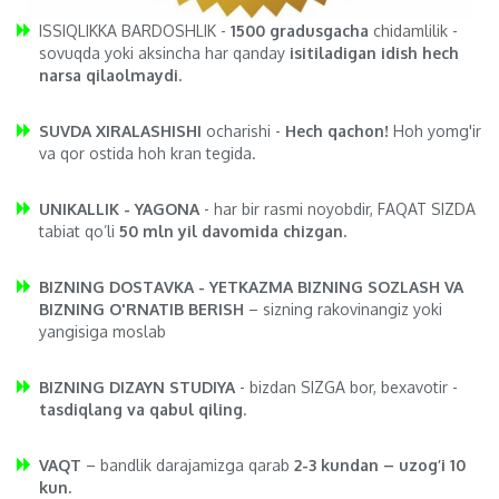
ISSIQLIKKA BARDOSHLIK -
1500 gradusgacha
chidamlilik -
sovuqda yoki aksincha har qanday
isitiladigan idish hech
narsa qilaolmaydi.
SUVDA XIRALASHISHI
ocharishi -
Hech qachon!
Hoh yomg'ir
va qor ostida hoh kran tegida.
UNIKALLIK - YAGONA
- har bir rasmi noyobdir, FAQAT SIZDA
tabiat qo’li
50 mln yil davomida chizgan.
BIZNING DOSTAVKA - YETKAZMA BIZNING SOZLASH VA
BIZNING O'RNATIB BERISH
– sizning rakovinangiz yoki
yangisiga moslab
BIZNING DIZAYN STUDIYA
- bizdan SIZGA bor, bexavotir -
tasdiqlang va qabul qiling
.
VAQT
– bandlik darajamizga qarab
2-3 kundan – uzog’i 10
kun.