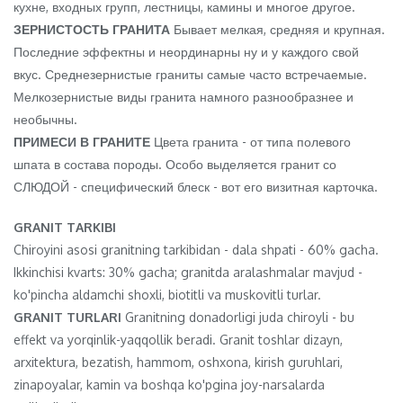
кухне, входных групп, лестницы, камины и многое другое.
ЗЕРНИСТОСТЬ ГРАНИТА
Бывает мелкая, средняя и крупная.
Последние эффектны и неординарны ну и у каждого свой
вкус. Среднезернистые граниты самые часто встречаемые.
Мелкозернистые виды гранита намного разнообразнее и
необычны.
ПРИМЕСИ В ГРАНИТЕ
Цвета гранита - от типа полевого
шпата в состава породы. Особо выделяется гранит со
СЛЮДОЙ - специфический блеск - вот его визитная карточка.
GRANIT TARKIBI
Chiroyini asosi granitning tarkibidan - dala shpati - 60% gacha.
Ikkinchisi kvarts: 30% gacha; granitda aralashmalar mavjud -
ko'pincha aldamchi shoxli, biotitli va muskovitli turlar.
GRANIT TURLARI
Granitning donadorligi juda chiroyli - bu
effekt va yorqinlik-yaqqollik beradi. Granit toshlar dizayn,
arxitektura, bezatish, hammom, oshxona, kirish guruhlari,
zinapoyalar, kamin va boshqa ko'pgina joy-narsalarda