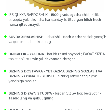
ISSIQLIKKA BARDOSHLIK -
1500 gradusgacha
chidamlilik -
sovuqda yoki aksincha har qanday
isitiladigan idish hech
narsa qilaolmaydi.
SUVDA XIRALASHISHI
ocharishi -
Hech qachon!
Hoh yomg'ir
va qor ostida hoh kran tegida.
UNIKALLIK - YAGONA
- har bir rasmi noyobdir, FAQAT SIZDA
tabiat qo’li
50 mln yil davomida chizgan.
BIZNING DOSTAVKA - YETKAZMA BIZNING SOZLASH VA
BIZNING O'RNATIB BERISH
– sizning rakovinangiz yoki
yangisiga moslab
BIZNING DIZAYN STUDIYA
- bizdan SIZGA bor, bexavotir -
tasdiqlang va qabul qiling
.