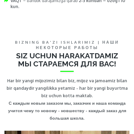
VAQT
– bandlik darajamizga qarab
2-3 kundan – uzog’i 10
kun.
BIZNING BA'ZI ISHLARIMIZ | НАШИ
НЕКОТОРЫЕ РАБОТЫ
SIZ UCHUN HARAKATDAMIZ
МЫ СТАРАЕМСЯ ДЛЯ ВАС!
Har bir yangi mijozimiz bilan biz, mijoz va jamoamiz bilan
bir qandaydir yangilikka yetamiz - har bir yangi buyurtma
biz uchun kotta maktab.
С каждым новым заказом мы, заказчик и наша команда
учится чему то новому - новшеству - каждый заказ для
большая школа.