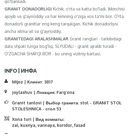
qo'llaniladi.
GRANIT DONADORLIGI
Kichik, o'rta va katta bo'ladi. Ikkinchisi
ajoyib va ​​g'ayrioddiy va har kimning o'ziga xos ta'mi bor. O'rta
donadorli granitlar eng keng tarqalgan. Kichik donadorliysi
ancha xilma-xil va g'ayrioddiy.
GRANITEDAGI ARALASHMALAR
Granit ranglari - tarkibidagi
dala shpati turiga bog'liq. SLYUDALI - granit ajralib turadi -
O'ZGACHA SHAFQI BOR - bu uning vizitniy kartasi.
INFO | ИНФА
Mijoz | Клиент:
3817
Joylashuv | Локация:
Farg’ona
Granit tanlovi | Выбор гранита:
stol - GRANIT STOL
STOLESHNICA - стол 53
Xona turi | Вид комнаты:
zal, kuxnya, vannaya, koridor, fasad