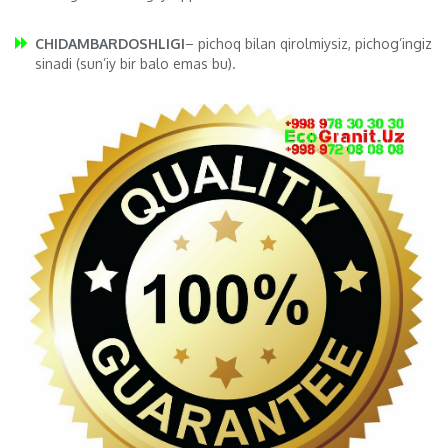
CHIDAMBARDOSHLIGI
– pichoq bilan qirolmiysiz, pichog’ingiz
sinadi (sun’iy bir balo emas bu).