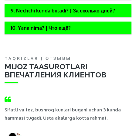
9. Nechchi kunda buladi? | За сколько дней?
10. Yana nima? | Что ещё?
TAQRIZLAR | ОТЗЫВЫ
MIJOZ TAASUROTLARI
ВПЕЧАТЛЕНИЯ КЛИЕНТОВ
,
Sifatli va tez, bushroq kunlari bugani uchun 3 kunda
Ma
hammasi tugadi. Usta akalarga kotta rahmat.
t