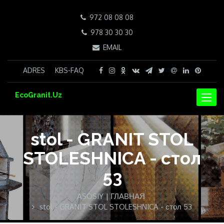
972 08 08 08
978 30 30 30
EMAIL
ADRES
KBS-FAQ
EcoGranit.Uz
NAVIG
stol - GRANIT STOL
STOLESHNICA - стол
53
ASOSIY | ГЛАВНАЯ
stol - GRANIT STOL STOLESHNICA - стол 53