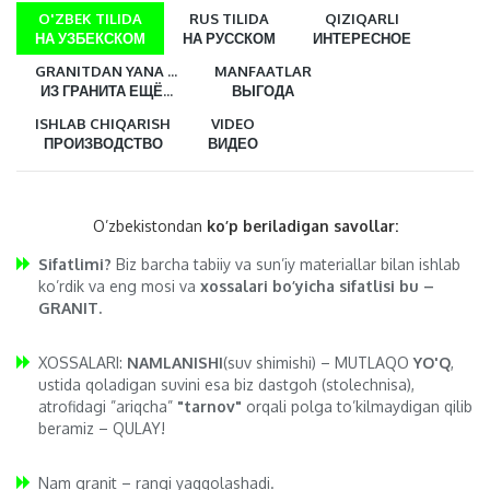
O'ZBEK TILIDA
RUS TILIDA
QIZIQARLI
НА УЗБЕКСКОМ
НА РУССКОМ
ИНТЕРЕСНОЕ
GRANITDAN YANA ...
MANFAATLAR
ИЗ ГРАНИТА ЕЩЁ...
ВЫГОДА
ISHLAB CHIQARISH
VIDEO
ПРОИЗВОДСТВО
ВИДЕО
O’zbekistondan
ko’p beriladigan savollar:
Sifatlimi?
Biz barcha tabiiy va sun’iy materiallar bilan ishlab
ko’rdik va eng mosi va
xossalari bo’yicha sifatlisi bu –
GRANIT.
XOSSALARI:
NAMLANISHI
(suv shimishi) – MUTLAQO
YO'Q
,
ustida qoladigan suvini esa biz dastgoh (stolechnisa),
atrofidagi ”ariqcha”
"tarnov"
orqali polga to’kilmaydigan qilib
beramiz – QULAY!
Nam granit – rangi yaqqolashadi.