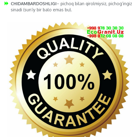
CHIDAMBARDOSHLIGI
– pichoq bilan qirolmiysiz, pichog’ingiz
sinadi (sun’iy bir balo emas bu).