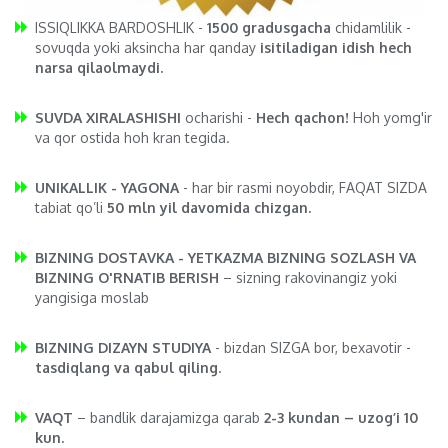
ISSIQLIKKA BARDOSHLIK -
1500 gradusgacha
chidamlilik -
sovuqda yoki aksincha har qanday
isitiladigan idish hech
narsa qilaolmaydi.
SUVDA XIRALASHISHI
ocharishi -
Hech qachon!
Hoh yomg'ir
va qor ostida hoh kran tegida.
UNIKALLIK - YAGONA
- har bir rasmi noyobdir, FAQAT SIZDA
tabiat qo’li
50 mln yil davomida chizgan.
BIZNING DOSTAVKA - YETKAZMA BIZNING SOZLASH VA
BIZNING O'RNATIB BERISH
– sizning rakovinangiz yoki
yangisiga moslab
BIZNING DIZAYN STUDIYA
- bizdan SIZGA bor, bexavotir -
tasdiqlang va qabul qiling
.
VAQT
– bandlik darajamizga qarab
2-3 kundan – uzog’i 10
kun.