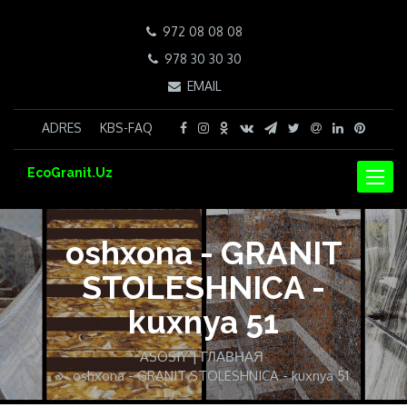
972 08 08 08
978 30 30 30
EMAIL
ADRES
KBS-FAQ
EcoGranit.Uz
NAVIG
oshxona - GRANIT
STOLESHNICA -
kuxnya 51
ASOSIY | ГЛАВНАЯ
oshxona - GRANIT STOLESHNICA - kuxnya 51