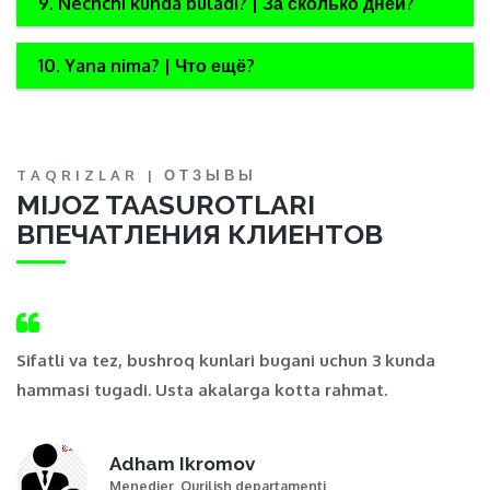
9. Nechchi kunda buladi? | За сколько дней?
10. Yana nima? | Что ещё?
TAQRIZLAR | ОТЗЫВЫ
MIJOZ TAASUROTLARI
ВПЕЧАТЛЕНИЯ КЛИЕНТОВ
,
Sifatli va tez, bushroq kunlari bugani uchun 3 kunda
Ma
hammasi tugadi. Usta akalarga kotta rahmat.
t
Adham Ikromov
Menedjer, Qurilish departamenti