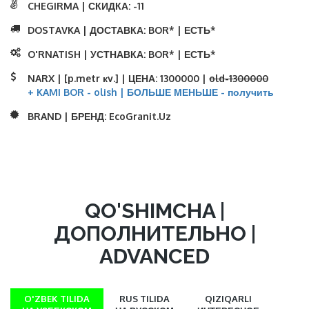
CHEGIRMA | СКИДКА:
-11
DOSTAVKA | ДОСТАВКА:
BOR* | ЕСТЬ*
O'RNATISH | УСТНАВКА:
BOR* | ЕСТЬ*
NARX | [p.metr кv.] | ЦЕНА:
1300000 |
old-1300000
+ KAMI BOR - olish | БОЛЬШЕ МЕНЬШЕ - получить
BRAND | БРЕНД:
EcoGranit.Uz
QO'SHIMCHA |
ДОПОЛНИТЕЛЬНО |
ADVANCED
O'ZBEK TILIDA
RUS TILIDA
QIZIQARLI