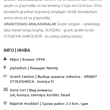
ajoyib va ​​g'ayrioddiy va har kimning o'ziga xos ta'mi bor. O'rta
donadorli granitlar eng keng tarqalgan. Kichik donadorliysi
ancha xilma-xil va g'ayrioddiy.
GRANITEDAGI ARALASHMALAR
Granit ranglari - tarkibidagi
dala shpati turiga bog'liq. SLYUDALI - granit ajralib turadi -
O'ZGACHA SHAFQI BOR - bu uning vizitniy kartasi.
INFO | ИНФА
Mijoz | Клиент:
5998
Joylashuv | Локация:
Navoiy
Granit tanlovi | Выбор гранита:
oshxona - GRANIT
STOLESHNICA - kuxnya 51
Xona turi | Вид комнаты:
zal, kuxnya, vannaya, koridor, fasad
Bajarish muddati | Сроки работ:
2-3 kun / дня