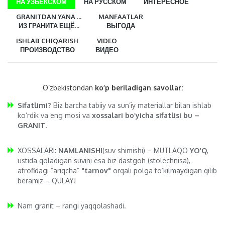
НА УЗБЕКСКОМ
НА РУССКОМ
ИНТЕРЕСНОЕ
GRANITDAN YANA ...
MANFAATLAR
ИЗ ГРАНИТА ЕЩЁ...
ВЫГОДА
ISHLAB CHIQARISH
VIDEO
ПРОИЗВОДСТВО
ВИДЕО
O’zbekistondan
ko’p beriladigan savollar:
Sifatlimi?
Biz barcha tabiiy va sun’iy materiallar bilan ishlab
ko’rdik va eng mosi va
xossalari bo’yicha sifatlisi bu –
GRANIT.
XOSSALARI:
NAMLANISHI
(suv shimishi) – MUTLAQO
YO'Q
,
ustida qoladigan suvini esa biz dastgoh (stolechnisa),
atrofidagi ”ariqcha”
"tarnov"
orqali polga to’kilmaydigan qilib
beramiz – QULAY!
Nam granit – rangi yaqqolashadi.