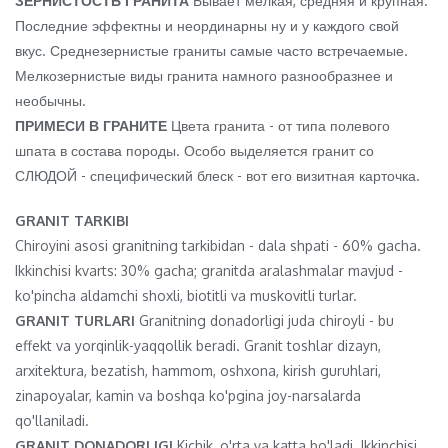
ЗЕРНИСТОСТЬ ГРАНИТА
Бывает мелкая, средняя и крупная.
Последние эффектны и неординарны ну и у каждого свой
вкус. Среднезернистые граниты самые часто встречаемые.
Мелкозернистые виды гранита намного разнообразнее и
необычны.
ПРИМЕСИ В ГРАНИТЕ
Цвета гранита - от типа полевого
шпата в состава породы. Особо выделяется гранит со
СЛЮДОЙ - специфический блеск - вот его визитная карточка.
GRANIT TARKIBI
Chiroyini asosi granitning tarkibidan - dala shpati - 60% gacha.
Ikkinchisi kvarts: 30% gacha; granitda aralashmalar mavjud -
ko'pincha aldamchi shoxli, biotitli va muskovitli turlar.
GRANIT TURLARI
Granitning donadorligi juda chiroyli - bu
effekt va yorqinlik-yaqqollik beradi. Granit toshlar dizayn,
arxitektura, bezatish, hammom, oshxona, kirish guruhlari,
zinapoyalar, kamin va boshqa ko'pgina joy-narsalarda
qo'llaniladi.
GRANIT DONADORLIGI
Kichik, o'rta va katta bo'ladi. Ikkinchisi