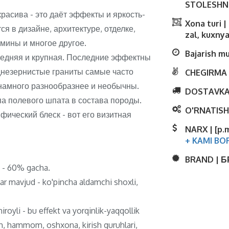
STOLESHNI
расива - это даёт эффекты и яркость-
Xona turi 
я в дизайне, архитектуре, отделке,
zal, kuxnya
амины и многое другое.
Bajarish m
редняя и крупная. Последние эффектны
еднезернистые граниты самые часто
CHEGIRMA 
намного разнообразнее и необычны.
DOSTAVKA
па полевого шпата в состава породы.
O'RNATISH
ический блеск - вот его визитная
NARX | [p.
+ KAMI BO
BRAND | 
ti - 60% gacha.
lar mavjud - ko'pincha aldamchi shoxli,
royli - bu effekt va yorqinlik-yaqqollik
ish, hammom, oshxona, kirish guruhlari,