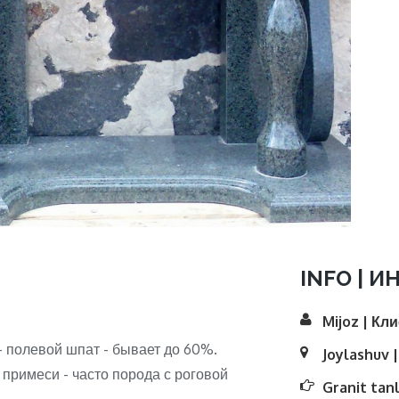
INFO | И
Mijoz | Кл
- полевой шпат - бывает до 60%.
Joylashuv 
 примеси - часто порода с роговой
Granit tan