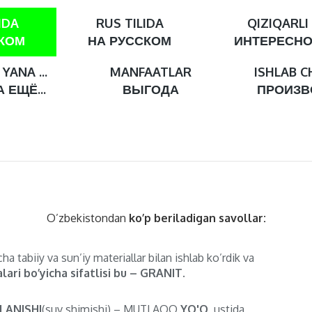
IDA
RUS TILIDA
QIZIQARLI
СКОМ
НА РУССКОМ
ИНТЕРЕСН
YANA ...
MANFAATLAR
ISHLAB C
 ЕЩЁ...
ВЫГОДА
ПРОИЗВ
O’zbekistondan
ko’p beriladigan savollar:
ha tabiiy va sun’iy materiallar bilan ishlab ko’rdik va
lari bo’yicha sifatlisi bu – GRANIT.
LANISHI
(suv shimishi) – MUTLAQO
YO'Q
, ustida