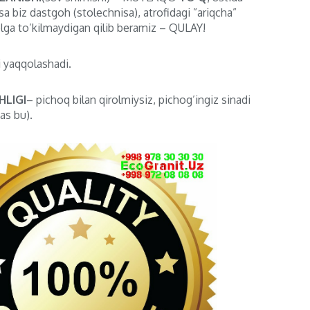
sa biz dastgoh (stolechnisa), atrofidagi ”ariqcha”
lga to’kilmaydigan qilib beramiz – QULAY!
i yaqqolashadi.
LIGI
– pichoq bilan qirolmiysiz, pichog’ingiz sinadi
as bu).