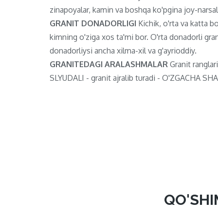
zinapoyalar, kamin va boshqa ko'pgina joy-narsala
GRANIT DONADORLIGI
Kichik, o'rta va katta bo'
kimning o'ziga xos ta'mi bor. O'rta donadorli gran
donadorliysi ancha xilma-xil va g'ayrioddiy.
GRANITEDAGI ARALASHMALAR
Granit ranglari
SLYUDALI - granit ajralib turadi - O'ZGACHA SHAF
QO'SHI