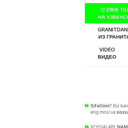
O'ZBEK TIL
НА УЗБЕК
GRANITDAN 
ИЗ ГРАНИТА
VIDEO
ВИДЕО
Sifatlimi?
Biz barc
eng mosi va
xossa
XOSSALARI:
NAM