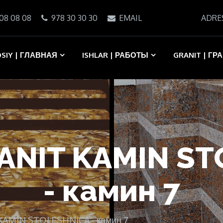
08 08 08
978 30 30 30
EMAIL
ADRE
SIY | ГЛАВНАЯ
ISHLAR | РАБОТЫ
GRANIT | ГР
RANIT KAMIN S
- камин 7
 KAMIN STOLESHNICA - камин 7