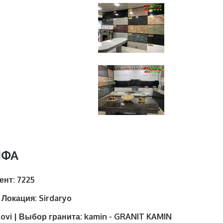
НФА
иент:
7225
| Локация:
Sirdaryo
lovi | Выбор гранита:
kamin - GRANIT KAMIN