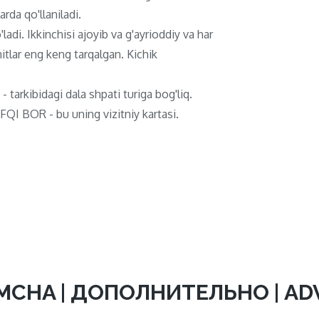
rda qo'llaniladi.
ladi. Ikkinchisi ajoyib va ​​g'ayrioddiy va har
itlar eng keng tarqalgan. Kichik
 - tarkibidagi dala shpati turiga bog'liq.
QI BOR - bu uning vizitniy kartasi.
MCHA | ДОПОЛНИТЕЛЬНО | A