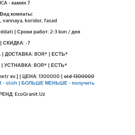
CA - камин 7
| Вид комнаты:
, vannaya, koridor, fasad
uddati | Сроки работ:
2-3 kun / дня
| СКИДКА:
-7
 | ДОСТАВКА:
BOR* | ЕСТЬ*
 | УСТНАВКА:
BOR* | ЕСТЬ*
metr кv.] | ЦЕНА:
1300000 |
old-1300000
R - olish | БОЛЬШЕ МЕНЬШЕ - получить
БРЕНД:
EcoGranit.Uz