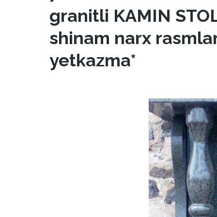
granitli KAMIN STO
shinam narx rasmlar
yetkazma*