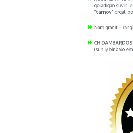
qoladigan suvini e
"tarnov"
orqali po
Nam granit – rang
CHIDAMBARDOSH
(sun’iy bir balo em