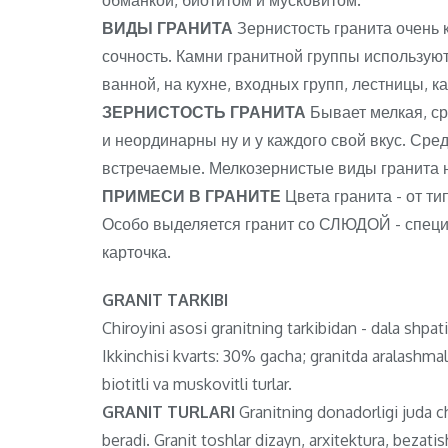
обманкой, биотитом и мусковитом.
ВИДЫ ГРАНИТА
Зернистость гранита очень к
сочность. Камни гранитной группы используютс
ванной, на кухне, входных групп, лестницы, к
ЗЕРНИСТОСТЬ ГРАНИТА
Бывает мелкая, с
и неординарны ну и у каждого свой вкус. Ср
встречаемые. Мелкозернистые виды гранита 
ПРИМЕСИ В ГРАНИТЕ
Цвета гранита - от ти
Особо выделяется гранит со СЛЮДОЙ - специф
карточка.
GRANIT TARKIBI
Chiroyini asosi granitning tarkibidan - dala shpa
Ikkinchisi kvarts: 30% gacha; granitda aralashma
biotitli va muskovitli turlar.
GRANIT TURLARI
Granitning donadorligi juda chi
beradi. Granit toshlar dizayn, arxitektura, bezat