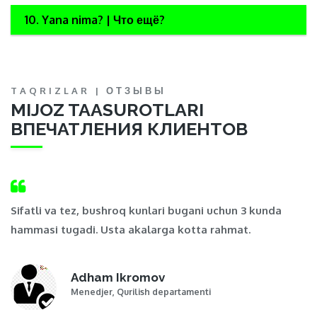
10. Yana nima? | Что ещё?
TAQRIZLAR | ОТЗЫВЫ
MIJOZ TAASUROTLARI
ВПЕЧАТЛЕНИЯ КЛИЕНТОВ
,
Sifatli va tez, bushroq kunlari bugani uchun 3 kunda
Ma
hammasi tugadi. Usta akalarga kotta rahmat.
t
Adham Ikromov
Menedjer, Qurilish departamenti