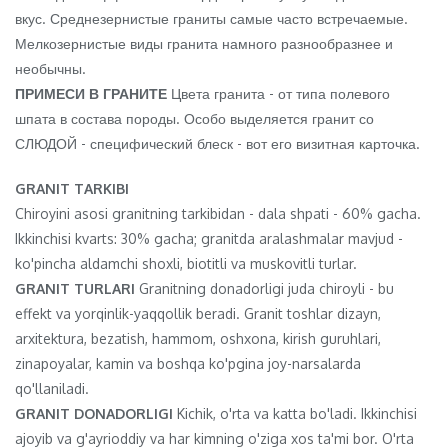
вкус. Среднезернистые граниты самые часто встречаемые.
Мелкозернистые виды гранита намного разнообразнее и
необычны.
ПРИМЕСИ В ГРАНИТЕ
Цвета гранита - от типа полевого
шпата в состава породы. Особо выделяется гранит со
СЛЮДОЙ - специфический блеск - вот его визитная карточка.
GRANIT TARKIBI
Chiroyini asosi granitning tarkibidan - dala shpati - 60% gacha.
Ikkinchisi kvarts: 30% gacha; granitda aralashmalar mavjud -
ko'pincha aldamchi shoxli, biotitli va muskovitli turlar.
GRANIT TURLARI
Granitning donadorligi juda chiroyli - bu
effekt va yorqinlik-yaqqollik beradi. Granit toshlar dizayn,
arxitektura, bezatish, hammom, oshxona, kirish guruhlari,
zinapoyalar, kamin va boshqa ko'pgina joy-narsalarda
qo'llaniladi.
GRANIT DONADORLIGI
Kichik, o'rta va katta bo'ladi. Ikkinchisi
ajoyib va ​​g'ayrioddiy va har kimning o'ziga xos ta'mi bor. O'rta