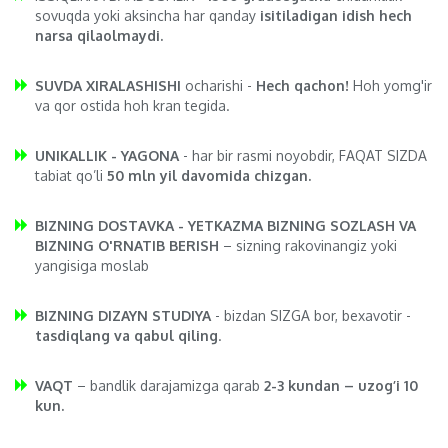
sovuqda yoki aksincha har qanday
isitiladigan idish hech
narsa qilaolmaydi.
SUVDA XIRALASHISHI
ocharishi -
Hech qachon!
Hoh yomg'ir
va qor ostida hoh kran tegida.
UNIKALLIK - YAGONA
- har bir rasmi noyobdir, FAQAT SIZDA
tabiat qo’li
50 mln yil davomida chizgan.
BIZNING DOSTAVKA - YETKAZMA BIZNING SOZLASH VA
BIZNING O'RNATIB BERISH
– sizning rakovinangiz yoki
yangisiga moslab
BIZNING DIZAYN STUDIYA
- bizdan SIZGA bor, bexavotir -
tasdiqlang va qabul qiling
.
VAQT
– bandlik darajamizga qarab
2-3 kundan – uzog’i 10
kun.