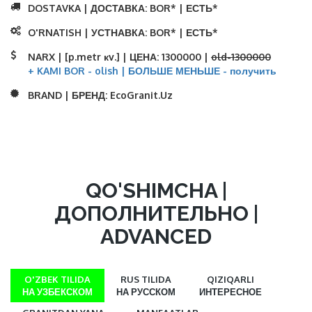
DOSTAVKA | ДОСТАВКА:
BOR* | ЕСТЬ*
O'RNATISH | УСТНАВКА:
BOR* | ЕСТЬ*
NARX | [p.metr кv.] | ЦЕНА:
1300000 |
old-1300000
+ KAMI BOR - olish | БОЛЬШЕ МЕНЬШЕ - получить
BRAND | БРЕНД:
EcoGranit.Uz
QO'SHIMCHA |
ДОПОЛНИТЕЛЬНО |
ADVANCED
O'ZBEK TILIDA
RUS TILIDA
QIZIQARLI
НА УЗБЕКСКОМ
НА РУССКОМ
ИНТЕРЕСНОЕ