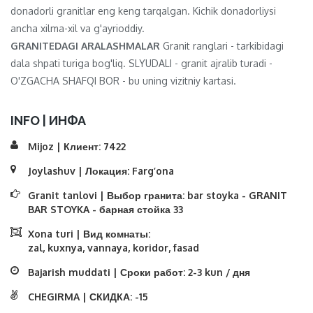
donadorli granitlar eng keng tarqalgan. Kichik donadorliysi
ancha xilma-xil va g'ayrioddiy.
GRANITEDAGI ARALASHMALAR
Granit ranglari - tarkibidagi
dala shpati turiga bog'liq. SLYUDALI - granit ajralib turadi -
O'ZGACHA SHAFQI BOR - bu uning vizitniy kartasi.
INFO | ИНФА
Mijoz | Клиент:
7422
Joylashuv | Локация:
Farg’ona
Granit tanlovi | Выбор гранита:
bar stoyka - GRANIT
BAR STOYKA - барная стойка 33
Xona turi | Вид комнаты:
zal, kuxnya, vannaya, koridor, fasad
Bajarish muddati | Сроки работ:
2-3 kun / дня
CHEGIRMA | СКИДКА:
-15