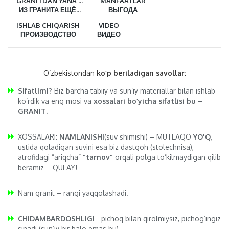
GRANITDAN YANA ...
MANFAATLAR
ИЗ ГРАНИТА ЕЩЁ...
ВЫГОДА
ISHLAB CHIQARISH
VIDEO
ПРОИЗВОДСТВО
ВИДЕО
O’zbekistondan
ko’p beriladigan savollar:
Sifatlimi?
Biz barcha tabiiy va sun’iy materiallar bilan ishlab
ko’rdik va eng mosi va
xossalari bo’yicha sifatlisi bu –
GRANIT.
XOSSALARI:
NAMLANISHI
(suv shimishi) – MUTLAQO
YO'Q
,
ustida qoladigan suvini esa biz dastgoh (stolechnisa),
atrofidagi ”ariqcha”
"tarnov"
orqali polga to’kilmaydigan qilib
beramiz – QULAY!
Nam granit – rangi yaqqolashadi.
CHIDAMBARDOSHLIGI
– pichoq bilan qirolmiysiz, pichog’ingiz
sinadi (sun’iy bir balo emas bu).