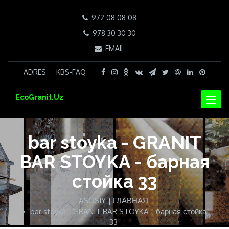
972 08 08 08
978 30 30 30
EMAIL
ADRES
KBS-FAQ
EcoGranit.Uz
NAVIG
bar stoyka - GRANIT
BAR STOYKA - барная
стойка 33
ASOSIY | ГЛАВНАЯ
bar stoyka - GRANIT BAR STOYKA - барная стойка
33